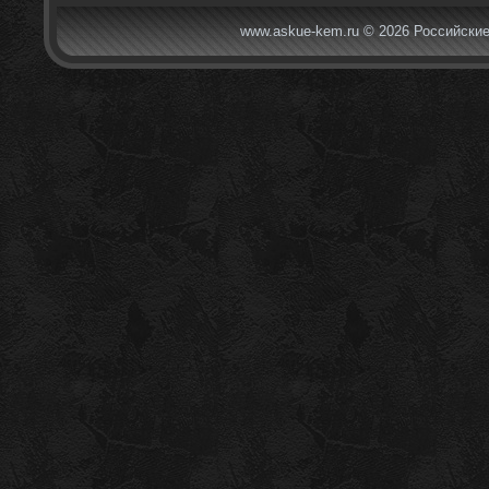
www.askue-kem.ru © 2026 Российские