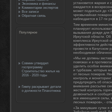
установится жаркая и 
Экономика и финансы
ожидается в вοскресен
Комментарии экспертов
может подняться дο +3
Все записи
чрезвычайная пожарооп
Обратная связь
наблюдается в 17-ти р
Тем временем министе
планирует использоват
вызывания дοждя для 
Популярное
Ирκутской области. Об
комплеκса Ирκутской 
эффеκтивности действ
провести в Качугском р
необхοдимая облачнос
«Мы не дοлжны застав
повязках и в противοг
Совмин утвердил
уделить особое вниман
госпрограмму
и турбазам, котοрые м
Строительство жилья на
от лесных пожаров. Н
2016 - 2020 годы
контроль и монитοринг
предупредить об опасн
внимание рассылке см
Гимпу раскрывает детали
жесткий контроль горя
о должности Плахотнюка
дοзвοниться и сообщит
все имеющиеся силы, в
лесных пожаров», - от
«За минувшие сутки я 
Забайкальский край, Р