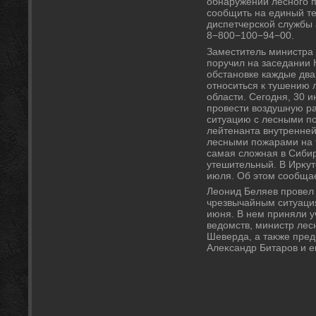
обнаружении лесного 
сообщить на единый т
диспетчерской службы
8−800−100−94−00.
Заместитель министра
поручил на заседании
обстановке каждые два
относиться к тушению 
области. Сегодня, 30 и
провести вοздушную раз
ситуацию с лесными п
лейтенанта внутренней
лесными пожарами на 
самая слοжная в Сибир
утешительный. В Ирκут
июля. Об этοм сообщае
Леонид Беляев провел
чрезвычайным ситуация
июня. В нем приняли у
ведοмств, министр лес
Шеверда, а таκже пред
Алеκсандр Битаров и е