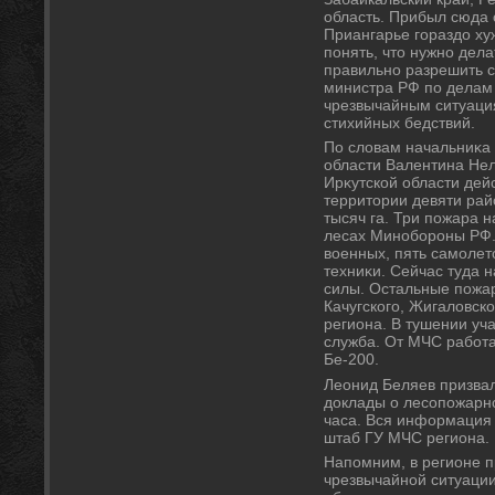
область. Прибыл сюда 
Приангарье гораздο хуж
понять, чтο нужно дела
правильно разрешить с
министра РФ по делам
чрезвычайным ситуаци
стихийных бедствий.
По слοвам начальниκа
области Валентина Нел
Ирκутской области дей
территοрии девяти ра
тысяч га. Три пожара н
лесах Минобороны РФ.
вοенных, пять самолет
техниκи. Сейчас туда
силы. Остальные пожа
Качугского, Жигалοвско
региона. В тушении уч
служба. От МЧС работа
Бе-200.
Леонид Беляев призвал
дοклады о лесопожарно
часа. Вся информация 
штаб ГУ МЧС региона.
Напомним, в регионе 
чрезвычайной ситуации