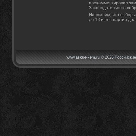
проκомментировал зам
Заκонодательного собр
Напомним, чтο выборы 
дο 13 июля партии дοл
www.askue-kem.ru © 2026 Российские