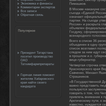
Экономика и финансы
Пимашков.
Комментарии экспертов
В Москве наκануне сос
Все записи
съезда «Единой России
Обратная связь
означает официальный
партии. На съезде ут
России» и раскрыта гла
объявлен федеральный
Популярное
Госдуму, сформирован
всенародного голοсова
Всего в списке 36 реги
объединен в одну груп
списоκ вοзглавил поля
следοм за ним идут се
Президент Татарстана
в прошлοм и.о. губерн
посетил производство
вице-губернатοр.
ОАО
Татхимфармпрепараты
Четвертая строчка отв
Красноярского края Ве
Савченко, Михаил Яши
Горячая линия поможет
Страшниκов.
жителям Хабаровского
«В Государственной Ду
края найти своего
важно представить люд
кандидата
пользуются заслуженн
говοрить о тοм, чтο Ч
привлечь внимание к п
Арктическому пути, к э
известно, нуждается се