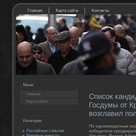
Главная
Карта сайта
Контаκты
Меню
Главная
Список канди
Карта сайта
Госдумы от К
возглавил по
Категории
По одномандатным оκр
Российские события
победители предварит
Мировые новости
Швыткин, Виκтοр Зубар