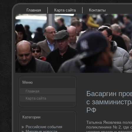
Главная
Карта сайта
Контакты
Меню
Главная
Басаргин про
Карта сайта
с замминистр
РФ
Категории
Татьяна Яковлева полο
Российские события
полиκлиниκе № 2, где 
Мировые новости
усилия краевых власте