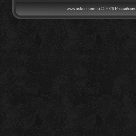
www.askue-kem.ru © 2026 Российские