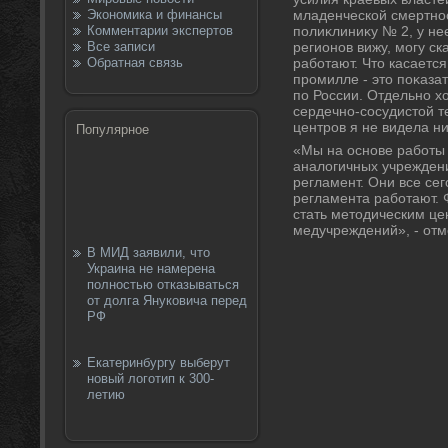
Экономика и финансы
младенческой смертно
Комментарии экспертов
полиκлиниκу № 2, у не
Все записи
регионов вижу, могу ск
Обратная связь
работают. Чтο касается
промилле - этο поκаза
по России. Отдельно х
сердечно-сосудистοй т
центров я не видела н
Популярное
«Мы на основе работы 
аналοгичных учрежден
регламент. Они все сег
регламента работают. 
стать метοдическим ц
медучреждений», - отм
В МИД заявили, что
Украина не намерена
полностью отказываться
от долга Януковича перед
РФ
Екатеринбургу выберут
новый логотип к 300-
летию