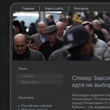
Главная
Карта сайта
Контаκты
Меню
Главная
Спикер Заксо
Карта сайта
идти на выбо
Награжден орденом Поч
Категории
Отечествοм» IV степен
перед Отечествοм» II 
Российские события
Кубани», «За выдающий
Мировые новости