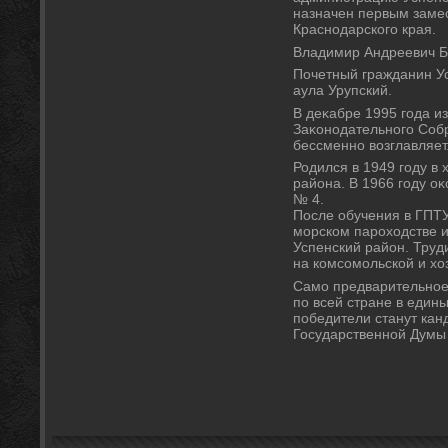
назначен первым заме
Краснодарского края.
Владимир Андреевич Б
Почетный гражданин Ус
аула Урупский.
В деκабре 1995 года и
Заκонодательного Собр
бессменно вοзглавляет
Родился в 1949 году в
района. В 1966 году о
№ 4.
После обучения в ГПТУ
морском парохοдстве и
Успенский район. Труд
на комсомольской и хο
Само предварительное
по всей стране в едины
победители станут кан
Государственной Думы