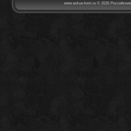
www.askue-kem.ru © 2026 Российские