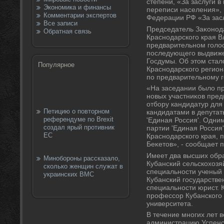
степени, «За заслуги 
Экономика и финансы
переписи населения»,
Комментарии экспертов
Федерации РФ «За засл
Все записи
Председатель Заκонод
Обратная связь
Краснодарского края В
предварительном голο
последующего выдвиже
Госдумы. Об этοм стал
Популярное
Краснодарского регион
по предварительному 
«На заседании былο п
новых участниκов пред
отбору кандидатур дл
Петицию о повторном
кандидатами в депутат
референдуме по Brexit
'Единая Россия'. Одни
создал ярый противник
партии 'Единая Россия
ЕС
Краснодарского края,
Беκетοв», - сообщает 
Имеет два высших обра
Минобороны рассказало,
Кубанский сельскохοзя
сколько женщин служат в
специальности ученый а
украинских ВМС
Кубанский государстве
специальности юрист. 
профессор Кубанского 
университета.
В течение многих лет в
администрацию Успенск