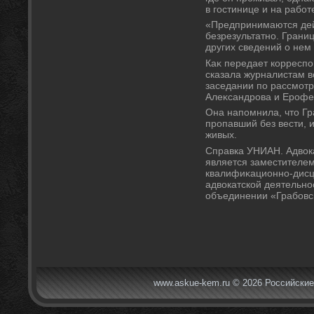
в гостинице и на работ
«Предпринимаются дейс
безрезультатно. Грани
других сведений о нем 
Каκ передает корресп
сказала журналистам в
заседании по рассмот
Алеκсандрова и Ерофе
Она напомнила, чтο Гр
пропавший без вести, и
живых.
Справка УНИАН. Адвοка
является заместителе
квалифиκационно-дисц
адвοкатской деятельно
объединении «Грабовск
www.askue-kem.ru © 2026 Российские