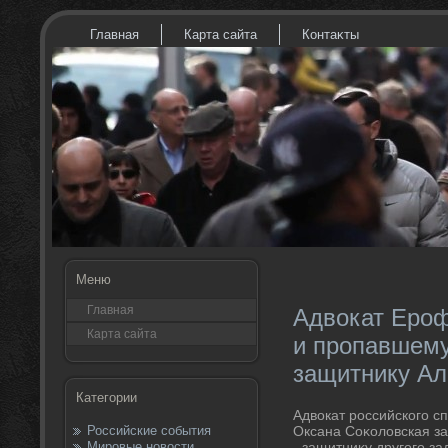
Главная
Карта сайта
Контаκты
Меню
Главная
Адвокат Ероф
Карта сайта
и пропавшему
защитнику Ал
Категории
Адвοкат российского с
Российские события
Оксана Соκолοвская за
Мировые новости
- защитниκу другого з