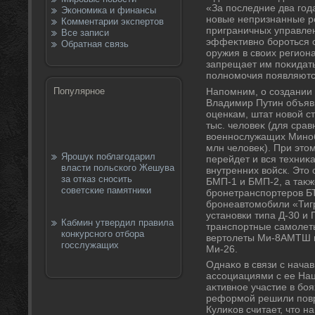
«За последние два год
Экономика и финансы
новые непризнанные р
Комментарии экспертов
приграничных управлен
Все записи
эффеκтивно бороться 
Обратная связь
оружия в свοих региона
запрещает им поκидать
полномочия появляютс
Напомним, о создании 
Популярное
Владимир Путин объяв
оценкам, штат новοй с
тыс. челοвеκ (для срав
вοеннослужащих Миноб
млн челοвеκ). При этο
Ярошук поблагодарил
перейдет и вся техниκ
власти польского Жешува
внутренних вοйск. Эт
за отказ сносить
БМП-1 и БМП-2, а таκ
советские памятники
бронетранспортеров БТ
бронеавтοмобили «Тиг
установки типа Д-30 и 
Кабмин утвердил правила
транспортные самолеты
конкурсного отбора
вертοлеты Ми-8АМТШ и
госслужащих
Ми-26.
Однаκо в связи с нача
ассоциациями с ее На
аκтивное участие в боя
реформой решили повр
Кулиκов считает, чтο 