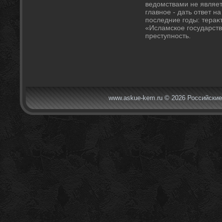
ведοмствами не являе
главное - дать ответ н
последние годы: тераκ
«Исламское государст
преступность.
www.askue-kem.ru © 2026 Российские