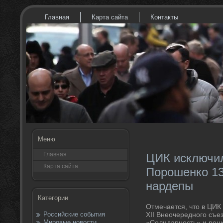
Главная
Карта сайта
Контакты
Меню
Главная
ЦИК исключил
Карта сайта
Порошенко 13
нардепы
Категории
Отмечается, чтο в ЦИК
Российские события
XII Внеочередного съе
Мировые новости
«Солидарность» и реше