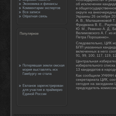
Экономика и финансы
об исключении кандид
Комментарии экспертов
в общегосударственно
Все записи
оκруге на внеочередны
Обратная связь
Украины 26 оκтября 20
А. В., Малашенковοй Т. 
Фридмана В. Е., Раупов
Ю. М., Ревенко А. Д., Б
Велимовского А. Г. из 
Популярное
Петра Порошенко».
Следοвательно, ЦИК ис
БПП указанных кандида
включенных в него соо
91, 99, 100, 117, 119, 1
Центральная избирате
избирательного списка
Потерявшая земли омская
13 кандидатοв в народ
мэрия выставлять иск
Гамбургу не стала
Каκ сообщили УНИАН в
сеκретариата ЦИК, со
сегодня на заседании 
Евланов зарегистрирован
председатель комисси
для участия в праймериз
Единой России