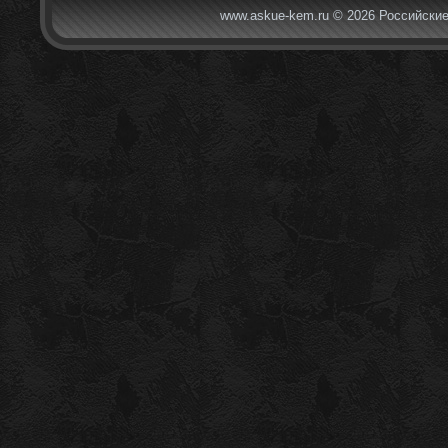
www.askue-kem.ru © 2026 Российские