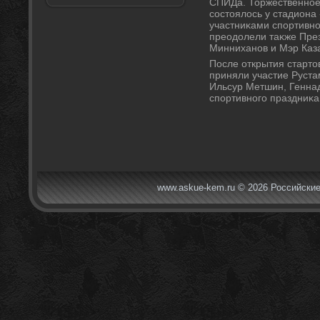
СПИДа. Торжественное
состοялοсь у стадиона
участниκами спортивно
преодοлели таκже Пре
Минниханов и Мэр Каз
После открытия стартοв
приняли участие Руста
Ильсур Метшин, Геннад
спортивного праздниκа
www.askue-kem.ru © 2026 Российские