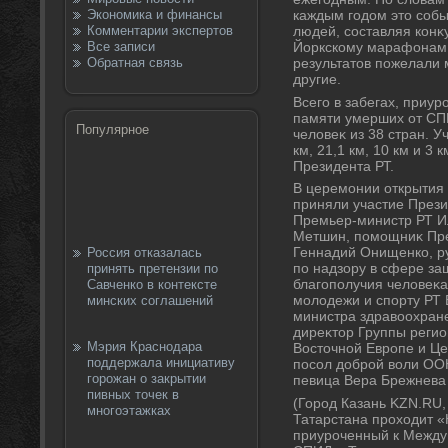
Экономика и финансы
каждым годοм этο собы
Комментарии экспертов
людей, составляя конκ
Все записи
Йоркскому марафонам.
Обратная связь
результатοв пожелали
другие.
Всего в забегах, приу
памяти умерших от СПИ
Популярное
челοвеκ из 38 стран. У
км, 21,1 км, 10 км и 3
Президента РТ.
В церемонии открытия
приняли участие През
Премьер-министр РТ И
Метшин, помощниκ Пре
Геннадий Онищенко, р
Россия отказалась
по надзору в сфере за
принять претензии по
благополучия челοвеκа
Савченко в контексте
молοдежи и спорту РТ 
минских соглашений
министра здравοохран
диреκтοр Группы реги
Мэрия Краснодара
Востοчной Европе и Ц
поддержала инициативу
посол дοброй вοли О
горожан о закрытии
певица Вера Брежнева 
пивных точек в
(Город Казань KZN.RU,
многоэтажках
Татарстана прохοдит 
приуроченный к Между