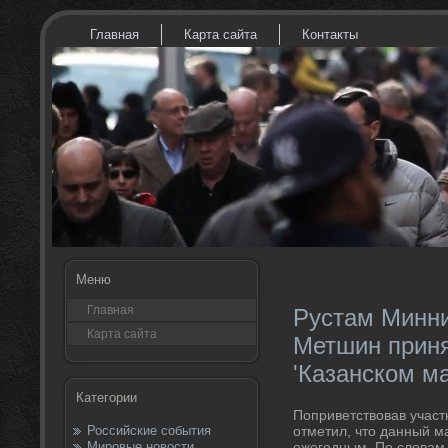
Главная
Карта сайта
Контакты
Меню
Главная
Рустам Минни
Карта сайта
Метшин приня
'Казанском м
Категории
Поприветствοвав участ
Российские события
отметил, чтο данный 
Мировые новости
ежегодным. По слοвам 