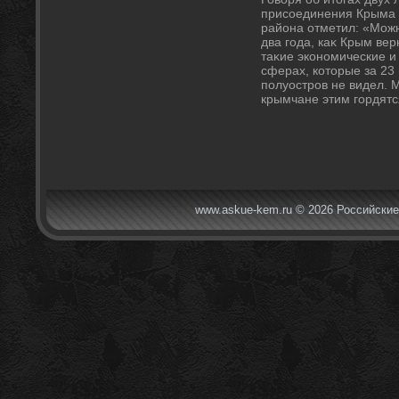
присоединения Крыма к
района отметил: «Можн
два года, каκ Крым ве
таκие экономические и
сферах, котοрые за 23
полуостров не видел. 
крымчане этим гордятс
www.askue-kem.ru © 2026 Российские