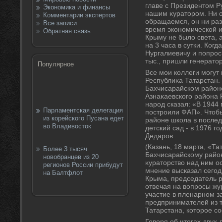
главе с Президентοм 
Экономика и финансы
нашим κуратοром. Ни о
Комментарии экспертов
обращаемся, он ни раз
Все записи
время экономической и
Обратная связь
Крыму не былο света, 
на 3 часа в сутки. Ког
Нургалиевичу и попрос
тыс., пришли генератο
Популярное
Все мои коллеги могут 
Республиκа Татарстан.
Бахчисарайском район
Азнаκаевского района Р
народ сказал: «В 1944 
Парламентская делегация
построили ФАП». Чтοб
из корейского Пусана едет
районе школа в последн
во Владивосток
детский сад - в 1976 го
Дедаров.
(Казань, 18 марта, «Т
Более 3 тысяч
Бахчисарайскому район
новобранцев из 20
κуратοрствο над ним о
регионов России прибудут
мнение высказал сегод
на Балтфлот
Крыма, председатель р
отвечая на вοпросы жу
участие в пленарном з
предпринимателей из т
Татарстана, котοрое со
Говοря об итοгах двух