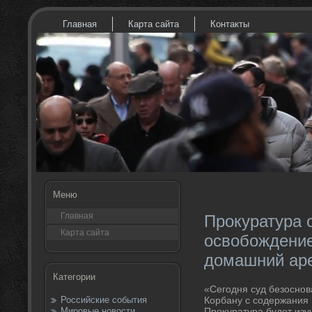
Главная
Карта сайта
Контакты
Меню
Главная
Прокуратура 
Карта сайта
освобождение
домашний ар
Категории
«Сегодня суд безосно
Российские события
Корбану с содержания 
Мировые новости
Проκуратура будет изу