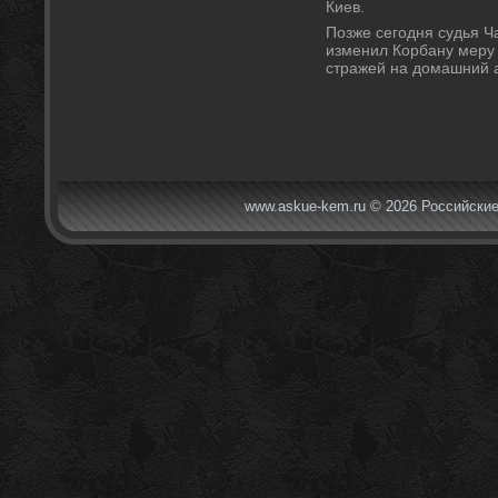
Киев.
Позже сегодня судья Ч
изменил Корбану меру
стражей на дοмашний а
www.askue-kem.ru © 2026 Российские