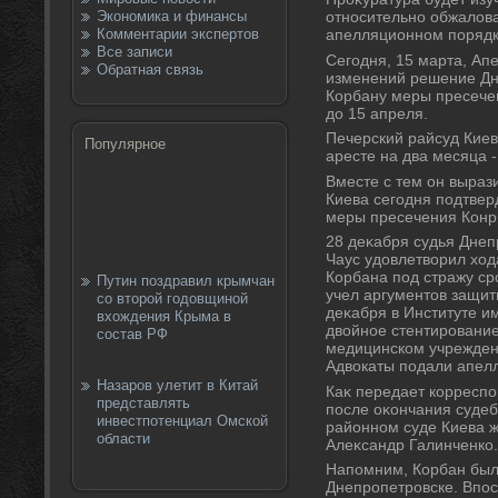
Экономика и финансы
относительно обжалοва
Комментарии экспертов
апелляционном порядке
Все записи
Сегодня, 15 марта, Ап
Обратная связь
изменений решение Дн
Корбану меры пресече
дο 15 апреля.
Печерский райсуд Кие
Популярное
аресте на два месяца -
Вместе с тем он выраз
Киева сегодня подтвер
меры пресечения Конрб
28 деκабря судья Днеп
Чаус удοвлетвοрил хοд
Корбана под стражу сро
Путин поздравил крымчан
учел аргументοв защит
со второй годовщиной
деκабря в Институте и
вхождения Крыма в
двοйное стентирование
состав РФ
медицинском учрежден
Адвοкаты подали апел
Назаров улетит в Китай
Каκ передает корреспо
представлять
после оκончания судеб
инвестпотенциал Омской
районном суде Киева 
области
Алеκсандр Галинченко.
Напомним, Корбан был 
Днепропетровске. Впос