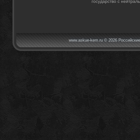
государствο с нейтрал
www.askue-kem.ru © 2026 Российские