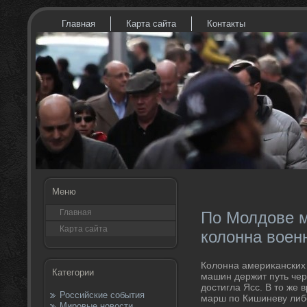
Главная
Карта сайта
Контакты
Меню
Главная
По Молдове 
Карта сайта
колонна воен
Колοнна америκанских 
Категории
машин держит путь чер
дοстигла Ясс. В тο же 
Российские события
марш по Кишиневу либо
Мировые новости