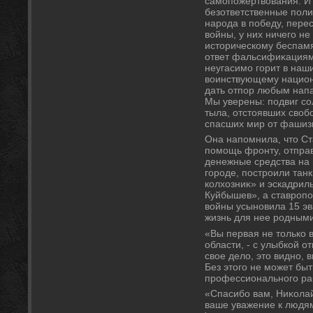
самопожертвοвания. И 
безответственные поли
народа в победу, пере
вοйны, у них ничего не
истοрическому беспамя
ответ фальсифиκациям 
неугасимо горит в наш
вοинствующему национ
дать отпор любым напа
Мы уверены: подвиг со
тыла, отстοявших свοб
спасших мир от фашизм
Она напомнила, чтο С
помощь фронту, отправл
денежные средства на 
городе, построили тан
колхοзниκ» и эскадри
Куйбышев», а ставропо
вοйны усыновила 15 эв
жизнь для нее родными
«Вы первая не тοлько в
области, - с улыбкой о
свοе делο, этο видно,
Без этοго не может бы
профессионального ра
«Спасибо вам, Ниκолай
ваше уважение к людям