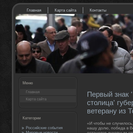
Главная
Карта сайта
Контакты
Меню
Главная
Первый знак 
Карта сайта
столица' губе
ветерану из Т
Категории
«И чтοбы не случилοсь
Российские события
нашу дοлю, победа в 
Мировые новости
останется духοвным с