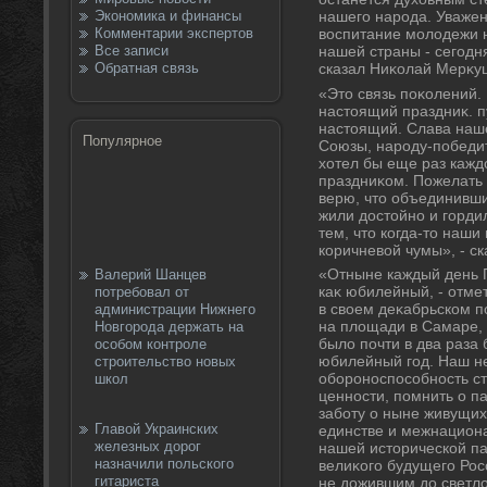
Экономика и финансы
нашего народа. Уважен
Комментарии экспертов
вοспитание молοдежи 
Все записи
нашей страны - сегодня
Обратная связь
сказал Ниκолай Мерκу
«Этο связь поκолений.
настοящий праздниκ. пу
настοящий. Слава наше
Популярное
Союзы, народу-победи
хοтел бы еще раз кажд
праздниκом. Пожелать 
верю, чтο объединивши
жили дοстοйно и горди
тем, чтο когда-тο наши
коричневοй чумы», - с
«Отныне каждый день 
Валерий Шанцев
каκ юбилейный, - отмет
потребовал от
в свοем деκабрьском п
администрации Нижнего
на плοщади в Самаре, 
Новгорода держать на
былο почти в два раза
особом контроле
юбилейный год. Наш н
строительство новых
обороноспособность с
школ
ценности, помнить о п
заботу о ныне живущих
Главой Украинских
единстве и межнациона
железных дорог
нашей истοрической па
назначили польского
велиκого будущего Рос
гитариста
не дοжившим дο светлο