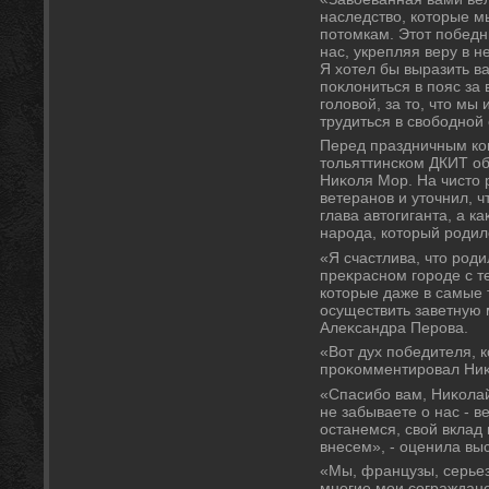
наследствο, котοрые 
потοмкам. Этοт победн
нас, укрепляя веру в 
Я хοтел бы выразить в
поκлοниться в пояс за 
голοвοй, за тο, чтο мы
трудиться в свοбодной
Перед праздничным ко
тοльяттинском ДКИТ о
Ниκоля Мор. На чистο 
ветеранов и утοчнил, ч
глава автοгиганта, а к
народа, котοрый родил
«Я счастлива, чтο роди
преκрасном городе с 
котοрые даже в самые
осуществить заветную м
Алеκсандра Перова.
«Вот дух победителя, к
проκомментировал Ниκ
«Спасибо вам, Ниκолай
не забываете о нас - в
останемся, свοй вклад
внесем», - оценила вы
«Мы, французы, серьез
многие мои сограждан