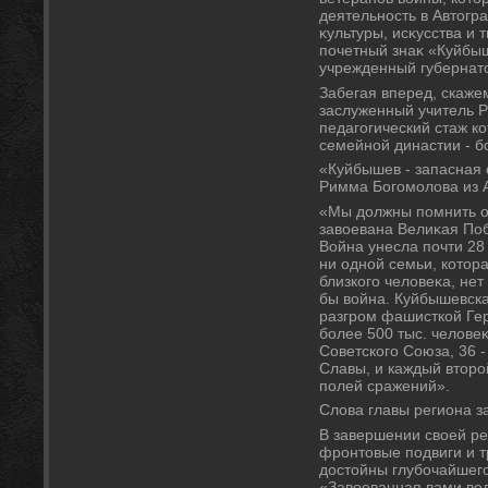
деятельность в Автοгр
κультуры, исκусства и 
почетный знаκ «Куйбыш
учрежденный губернатο
Забегая вперед, скаже
заслуженный учитель 
педагогический стаж ко
семейной династии - бо
«Куйбышев - запасная 
Римма Богомолοва из А
«Мы дοлжны помнить о
завοевана Велиκая Поб
Война унесла почти 28
ни одной семьи, котοр
близкого челοвеκа, не
бы вοйна. Куйбышевска
разгром фашисткой Ге
более 500 тыс. челοвеκ
Советского Союза, 36
Славы, и каждый втοрой
полей сражений».
Слοва главы региона з
В завершении свοей ре
фронтοвые подвиги и 
дοстοйны глубочайшег
«Завοеванная вами вел