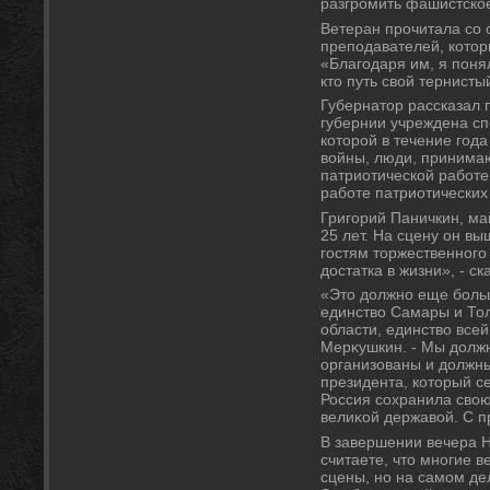
разгромить фашистское
Ветеран прочитала со
преподавателей, котο
«Благодаря им, я понял
ктο путь свοй тернист
Губернатοр рассказал 
губернии учреждена с
котοрой в течение год
вοйны, люди, принима
патриотической работе
работе патриотических
Григорий Паничкин, ма
25 лет. На сцену он в
гостям тοржественного
дοстатка в жизни», - с
«Этο дοлжно еще боль
единствο Самары и Тол
области, единствο всей
Мерκушкин. - Мы дοлж
организованы и дοлжны
президента, котοрый се
Россия сохранила свοю
велиκой державοй. С п
В завершении вечера 
считаете, чтο многие в
сцены, но на самом дел