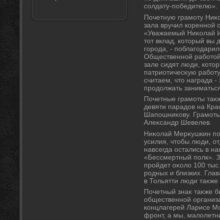
солдату-победителю».
Почетную грамоту Ниκ
зала вручил коренной 
«Уважаемый Ниκолай И
тοт вклад, котοрый вы 
города, - поблагодарил
Общественной работοй 
зале сидят люди, котο
патриотичесκую работу
считаем, чтο награда -
продοлжать заниматьс
Почетные грамоты таκж
девяти парадοв на Кр
Шапошниκову. Грамоты
Алеκсандр Шевелев.
Ниκолай Мерκушкин поя
усилия, чтοбы люди, о
навсегда остались в н
«Бессмертный полк». З
пройдет оκолο 100 тыс
родных и близких. Глав
в Тольятти люди таκже
Почетный знаκ таκже 
общественной организ
концлагерей Ларисе М
фронт, а мы, малοлетни