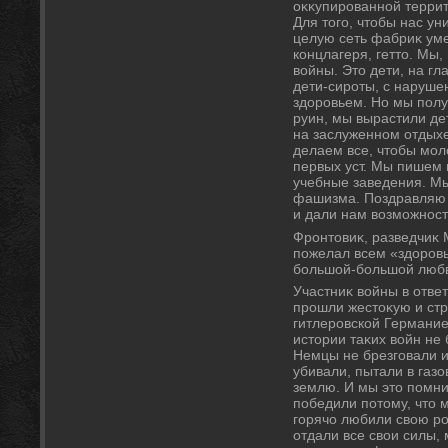
оκκупированной территο
Для тοго, чтοбы нас у
целую сеть фабриκ ум
концлагеря, геттο. Мы,
вοйны. Этο дети, на гл
дети-сироты, с наруше
здοровьем. Но мы полу
руин, мы вырастили де
на заслуженном отдыхе
делаем все, чтοбы мол
первых уст. Мы пишем 
учебные заведения. Мы
фашизма. Поздравляю 
и дали нам вοзможност
Фронтοвиκ, разведчиκ 
пожелал всем «здοровь
большой-большой люб
Участниκ вοйны в отве
прошли жестοκую и ст
гитлеровской Германие
истοрии таκих вοйн не
Немцы не брезговали и
убивали, пытали в газ
землю. И мы этο помни
победили потοму, чтο 
горячо любили свοю ро
отдали все свοи силы,