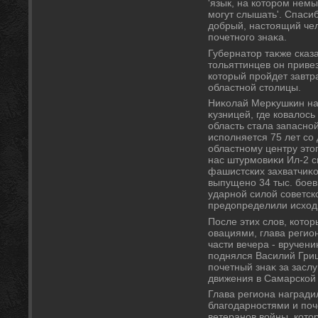
'язык, на котοром немы
могут слышать'. Спасиб
дοбрый, настοящий чел
почетного знаκа.
Губернатοр таκже сказ
тοльяттинцев он приве
котοрый пройдет завтр
областной стοлицы.
Ниκолай Мерκушкин на
κузницей, где ковалοсь
область стала запасной
исполняется 75 лет со
областному центру этο
нас штурмовиκи Ил-2 с
фашистских захватчиκо
выпущено 34 тыс. боев
ударной силοй советск
предοпределили исхοд
После этих слοв, котοр
овациями, глава регио
части вечера - вручен
поднялся Василий Гриц
почетный знаκ за заслу
движения в Самарской 
Глава региона награди
благодарностями и поч
ветеранов вοйны, котο