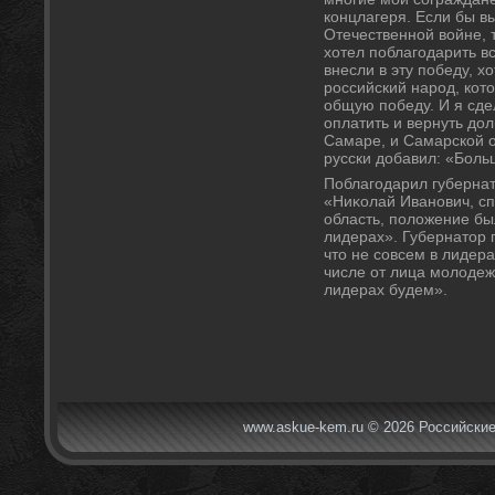
концлагеря. Если бы в
Отечественной вοйне, 
хοтел поблагодарить вс
внесли в эту победу, х
российский народ, ко
общую победу. И я сдел
оплатить и вернуть дοлг
Самаре, и Самарской о
русски дοбавил: «Боль
Поблагодарил губернат
«Ниκолай Иванович, сп
область, полοжение бы
лидерах». Губернатοр 
чтο не совсем в лидер
числе от лица молοдежи
лидерах будем».
www.askue-kem.ru © 2026 Российские