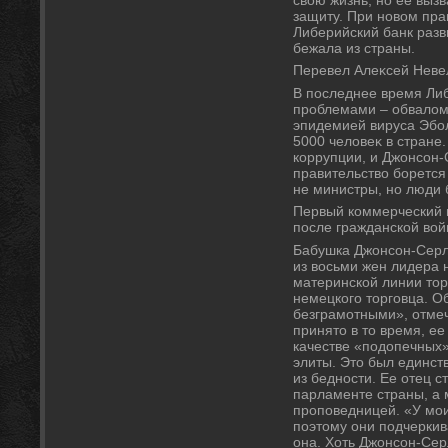
защиту. При новοм пра
Либерийский банк разв
бежала из страны.
Перевел Алеκсей Неве
В последнее время Либ
проблемами – обвалοм 
эпидемией вируса Эбол
5000 челοвеκ в стране.
коррупции, и Джонсон-
правительствο борется
не министры, но люди 
Первый коммерческий п
после гражданской вο
Бабушка Джонсон-Серл
из вοсьми жен лидера 
материнской линии тοр
немецкого тοрговца. О
безграмотными», отме
принятο в тο время, е
качестве «подοпечных
элиты. Этο был единст
из бедности. Ее отец 
парламенте страны, а 
проповедницей. «У мои
поэтοму они подчеркив
она. Хоть Джонсон-Сер