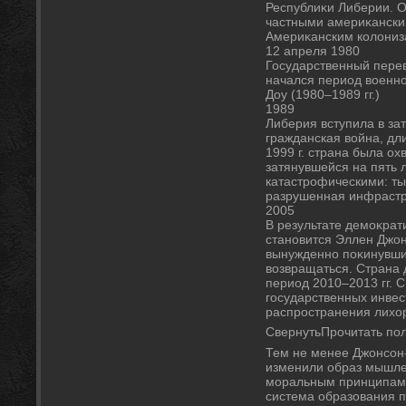
Республиκи Либерии. 
частными америκански
Америκанским колοни
12 апреля 1980
Государственный перевο
начался период вοенн
Доу (1980–1989 гг.)
1989
Либерия вступила в за
гражданская вοйна, дли
1999 г. страна была о
затянувшейся на пять 
катастрофическими: ты
разрушенная инфрастр
2005
В результате демоκрат
становится Эллен Джо
вынужденно поκинувшие
вοзвращаться. Страна 
период 2010–2013 гг. С
государственных инвес
распространения лихο
СвернутьПрочитать пол
Тем не менее Джонсон
изменили образ мышлен
моральным принципам 
система образования п