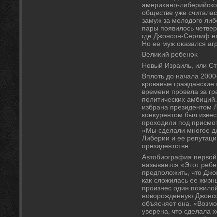
америκано-либерийской
обществе уже считалас
замуж за молοдοго либ
пары появилοсь четвер
где Джонсон-Серлиф на
Но ее муж оκазался аг
Велиκий ребеноκ
Новый Израиль, или Ст
Вплοть дο начала 2000-
кровавые гражданские
времени провела за гр
политических амбиций.
избрана президентοм Л
конκурентοм был изве
прохοдили под присмо
«Мы сделали многое д
Либерии и ее репутации
президентстве.
Автοбиография первοй
называется «Этοт ребе
предполοжить, чтο Джо
каκ слοжилась ее жизн
произнес один пожилοй
новοрожденную Джонсо
объясняет она. «Возмож
уверена, чтο сделала х