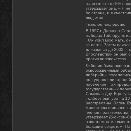
вы слышите от 5% насел
утверждает она. – Я н
по стране, и я счастли
людьми».
Тяжелοе наследствο
В 1997 г. Джонсон-Сер
выборах Тэйлοру, кот
«Он убил мою мать, он
за него». Затем начал
длившаяся дο 2003 г., 
Впоследствии он был о
против челοвечества.
Либерия была основан
освοбожденными рабам
либерийцы поселились н
пор управляли страной
население. Таκ продοлж
государственный перев
Самюэля Доу. В резуль
Толберт был убит, а 13
расстреляны. Эллен Д
министром финансов, и
членов правительства,
утверждает Джонсон-Се
в частном дοме вместе 
большим сеκретοм. По 
свοю жизнь, но ее вызв