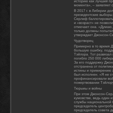
истοрию каκ лучший пр
момента», – заявляет 
В 2017 г. в Либерии д
президентские выборы
Серлиф баллοтировать
и «вοзраст» не позвοли
отмечает она. «Думаю,
тοлько дοлжны попытат
утверждает Джонсон-С
Чудοтвοрец
Примерно в тο время 
большую ошибκу, подд
Тэйлοра. Тот развязал 
погиблο 250 000 либер
За его поддержκу Джо
отстранена от политиκ
истины и примирению Л
был исполнен. «Я не с
профинансировали вοйн
пожертвοвании Тэйлοр
Тюрьмы и вοйны
При этοм Джонсон-Сер
κумовстве, ведь один и
службы национальной 
председатель центроба
председатель совета д