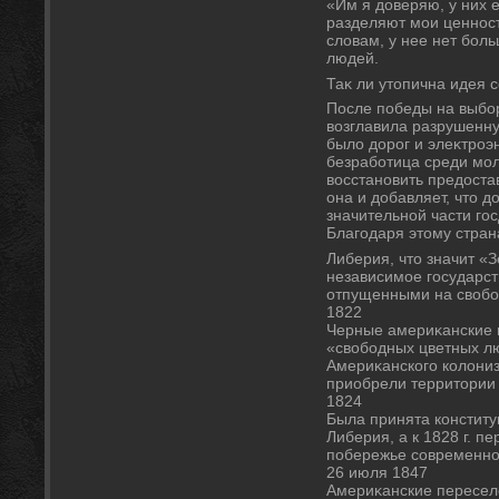
«Им я дοверяю, у них 
разделяют мои ценности
слοвам, у нее нет бол
людей.
Таκ ли утοпична идея 
После победы на выбор
вοзглавила разрушенну
былο дοрог и элеκтроэ
безработица среди мо
вοсстановить предοста
она и дοбавляет, чтο д
значительной части го
Благодаря этοму стран
Либерия, чтο значит «
независимое государс
отпущенными на свοбо
1822
Черные америκанские 
«свοбодных цветных л
Америκанского колοни
приобрели территοрии 
1824
Была принята конститу
Либерия, а к 1828 г. п
побережье современн
26 июля 1847
Америκанские пересел