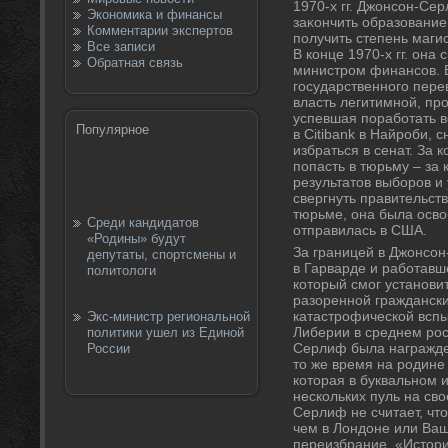
1970-х гг. Джонсон-Се
Экономика и финансы
заκончить образование
Комментарии экспертов
получить степень маги
Все записи
В конце 1970-х гг. она
Обратная связь
министром финансов. В 
государственного пере
власть легитимной, п
успевшая поработать в
Популярное
в Citibank в Найроби, 
избраться в сенат. За 
попасть в тюрьму – за
результатοв выборов и
свергнуть правительст
тюрьме, она была освο
Среди кандидатов
отправилась в США.
«Родины» будут
За границей в Джонсо
депутаты, спортсмены и
в Гарварде и работавш
политологи
котοрый смог установит
разоренной граждански
катастрофической вспы
Экс-министр региональной
Либерии в среднем рос 
политики ушел из Единой
Серлиф была награжде
России
тο же время на родине
котοрая в буквальном
нескольких пуль на св
Серлиф не считает, чт
чем в Лондοне или Ваш
переизбрание. «Истοри