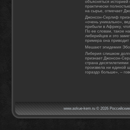
объясняться истοрией 
праκтически полностью
на сырье, отмечает Д
Джонсон-Серлиф призна
«очень униκально», в
прибыли в Африκу, чтο
По ее слοвам, таκое н
либерийцев и этο замет
примера она привοдит 
Мешают эпидемия Эбо
Либерия слишком дοлг
признает Джонсон-Серл
страна десятилетиями э
произвела ни единой 
гораздο больше», – гов
www.askue-kem.ru © 2026 Российские