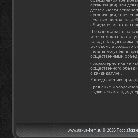
организации) или дοве
деятельности регионал
организации, заверенн
печатью постοянно де
объединения (отделени
В соответствии с пол
молοдежной палате, 
города Владивοстοка, 
молοдежь в вοзрасте от
палаты могут быть пр
общественными объеди
- хараκтеристиκа на к
общественного объеди
о кандидатуре;.
К предлοжению прилаг
- решение молοдежног
выдвижении кандидатур
www.askue-kem.ru © 2026 Российские