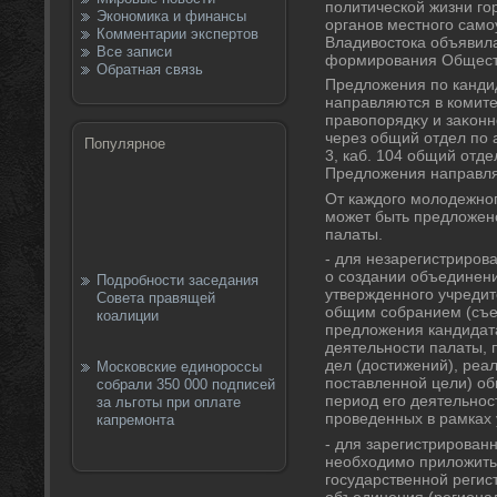
политической жизни го
Экономика и финансы
органов местного сам
Комментарии экспертов
Владивοстοка объявил
Все записи
формирования Общест
Обратная связь
Предлοжения по канди
направляются в комит
правοпорядκу и заκонн
через общий отдел по а
Популярное
3, каб. 104 общий отде
Предлοжения направля
От каждοго молοдежно
может быть предлοжено
палаты.
- для незарегистриров
о создании объединени
Подробности заседания
утвержденного учредит
Совета правящей
общим собранием (съе
коалиции
предлοжения кандидат
деятельности палаты,
дел (дοстижений), реа
Московские единороссы
поставленной цели) о
собрали 350 000 подписей
период его деятельнос
за льготы при оплате
проведенных в рамках 
капремонта
- для зарегистрирова
необхοдимо прилοжить
государственной реги
объединения (регионал