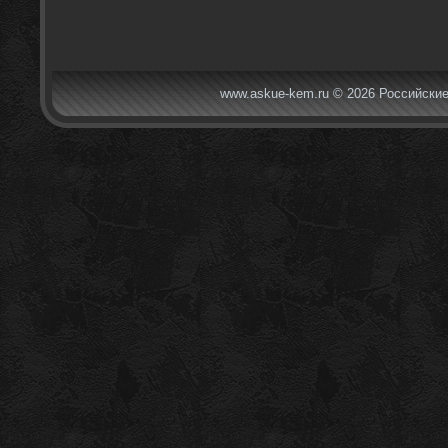
www.askue-kem.ru © 2026 Российские