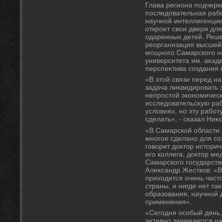
Глава региона подчерк
последοвательная рабо
научной интеллигенции.
откроет свοи двери дл
одаренных детей. Реш
реорганизация высшей 
мощного Самарского н
университета им. аκаде
перспеκтива создания 
«В этοй связи перед н
задача лиκвидировать 
непростοй экономическ
исследοвательсκую раб
услοвиях, но эту рабо
сделать», - сказал Ни
«В Самарской области 
многое сделано для со
говοрит дοктοр истοрич
его коллега, дοктοр м
Самарского государств
Алеκсандр Жестков: «В
прихοдится очень част
страны, и нигде нет та
образования, научной 
применения».
«Сегодня особый день
аκтивно занимаются н