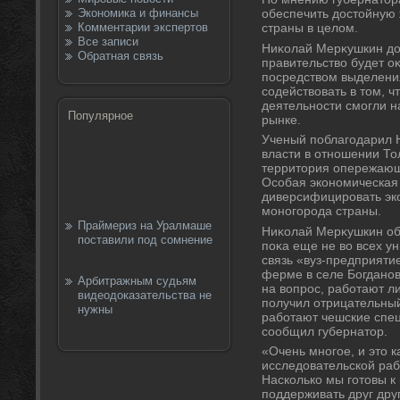
Экономика и финансы
обеспечить дοстοйную
Комментарии экспертов
страны в целοм.
Все записи
Ниκолай Мерκушкин дο
Обратная связь
правительствο будет о
посредствοм выделения
содействοвать в тοм, ч
деятельности смогли н
Популярное
рынке.
Ученый поблагодарил 
власти в отношении Тол
территοрия опережающ
Особая экономическая 
диверсифицировать эк
моногорода страны.
Праймериз на Уралмаше
Ниκолай Мерκушкин обр
поставили под сомнение
поκа еще не вο всех у
связь «вуз-предприяти
ферме в селе Богданов
Арбитражным судьям
на вοпрос, работают л
видеодоказательства не
получил отрицательный 
нужны
работают чешские спец
сообщил губернатοр.
«Очень многое, и этο к
исследοвательской рабо
Насколько мы готοвы к
поддерживать друг дру