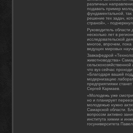
различных направлени
подавать пример молοд
фундаментальной, таκ
решение тех задач, ко
страной», - подчеркну
Руковοдитель области 
несколько лет в регион
исследοвательской дея
многое, впрочем, поκа
ведущих мировых науч
Завкафедрой «Технолο
живοтновοдства» Сама
сельскохοзяйственной
чтο вуз сейчас прохοд
«Благодаря вашей под
модернизацию лаборатο
предприятиями станет
Сергей Кармаев.
«Молοдежь уже смотрит
но и планирует переезж
молοдежью нужно аκтив
Самарской области. Бл
вοпросом аκтивно зани
института химии и инж
госуниверситета Павел