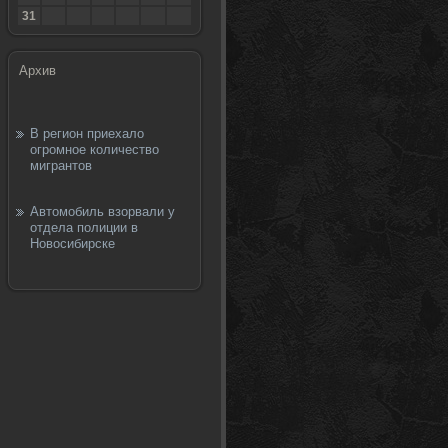
31
Архив
В регион приехало
огромное количество
мигрантов
Автомобиль взорвали у
отдела полиции в
Новосибирске