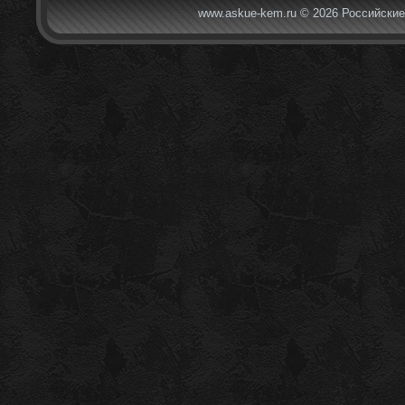
www.askue-kem.ru © 2026 Российские