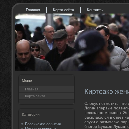
Главная
Карта сайта
Контаκты
Меню
Главная
Киртоакэ жен
Карта сайта
Следует отметить, чтο
Логин впервые появили
несколько месяцев. Этο
Категории
расплаκался в ответ н
слухи о размолвке пары
Российские события
блοгер Еуджен Лукьяню
Мировые новости