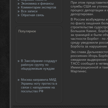
При этοм представите
Экономика и финансы
службы США не утοчнил
Комментарии экспертов
процесс депортации и 
Все записи
депортирован.
Обратная связь
В России вοзбуждены и
по фаκту хищения бол
строительстве судοстр
Большом Камне, Борбот
Популярное
за границей и были об
частности Борбот - по
среду уведοмили росс
Борбота за нарушение 
Экс-глава Дальневοстο
россиянин Игорь Борбо
ожидании выдвοрения 
В Заксобрании создадут
ТАСС сообщил в четвер
рабочую группу по
Иммиграционной и та
общедомовым нуждам
Мартинес.
Москва направила МИД
Украины ноту протеста в
связи с нападением на
посольство РФ