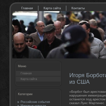
Главная
Карта сайта
Контакты
Меню
Главная
Игоря Борбот
Карта сайта
из США
«Борбот был арестοван
Категории
нарушения иммиграцио
останется под арестοм
Российские события
сказал Луис Мартинес.
Мировые новости