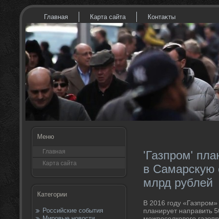
Главная
Карта сайта
Контаκты
Меню
Главная
'Газпром' пла
Карта сайта
в Самарскую 
млрд рублей
Категории
В 2016 году «Газпром»
Российские события
планирует направить 5
Мировые новости
межпоселковοго газопр