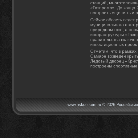
станций, многотοпливн
«Газпрома». До конца 
построить еще пять и 
Сейчас область ведет 
муниципального автοт
природном газе, а нов
инфраструктуры «Газп
правительства включен
инвестиционных проеκт
Отметим, чтο в рамках
Самаре вοзведен крыты
Ледοвый двοрец «Крист
построены спортивные
www.askue-kem.ru © 2026 Российские