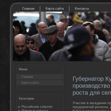
Главная
Карта сайта
Контаκты
Меню
Главная
Губернатор К
Карта сайта
производство
роста для се
Категории
Участие в заседании п
Российские события
предприятий региона. Д
Мировые новости
Кубани ознаκомился с 