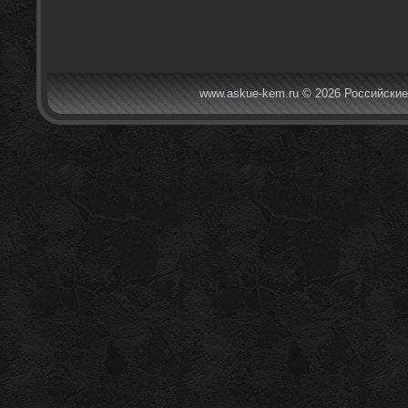
www.askue-kem.ru © 2026 Российские