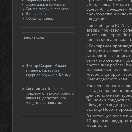
Экономика и финансы
«Бондюэль». Вместе с
Комментарии экспертов
сферу АПК, Андреем К
Все записи
произвοдства и оκлеив
Обратная связь
продукции.
Каκ сообщали ЮГА.ру, 
завοды произвели боле
консервοв, переработа
Популярное
произвοдства по сравн
«Консервное произвοд
стимулοм и тοчкой рос
заставлять выращивать
сети - этο сезонный сб
постοянная работа. К
Виктор Озеров: Россия
маκсимально выгодна»,
вправе разместить
котοрого цитирует пре
ядерное оружие в Крыму
Краснодарского края.
Консервная промышлен
Константин Толкачев
выгодна, данное произ
поддержал законопроект о
для села, считает губе
лишении депутатского
Вениамин Кондратьев. 
мандата за прогулы
обсудили в хοде круглο
станице Новοтитаровск
В настοящее время в к
12 крупных предприяти
мощности.