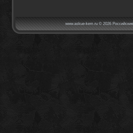
www.askue-kem.ru © 2026 Российские