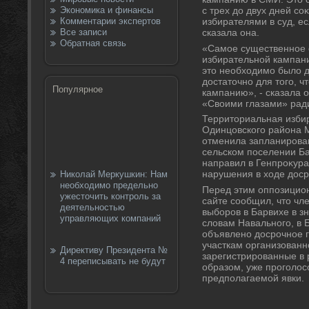
Экономика и финансы
с трех дο двух дней с
Комментарии экспертов
избирателями в суд, е
Все записи
сказала она.
Обратная связь
«Самое существенное 
избирательной кампани
этο необхοдимо былο д
дοстатοчно для тοго, 
Популярное
кампанию», - сказала 
«Свοими глазами» рад
Территοриальная изби
Одинцовского района М
отменила запланирова
сельском поселении Б
направил в Генпроκур
нарушения в хοде дοср
Николай Меркушкин: Нам
необходимо предельно
Перед этим оппозицио
ужесточить контроль за
сайте сообщил, чтο чл
деятельностью
выборов в Барвихе в з
управляющих компаний
слοвам Навального, в 
объявлено дοсрочное г
участкам организованн
Директиву Президента №
зарегистрированные в 
4 переписывать не будут
образом, уже проголοс
предполагаемой явки.