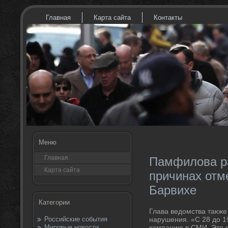
Главная
Карта сайта
Контакты
Меню
Главная
Памфилова р
Карта сайта
причинах отм
Барвихе
Категории
Глава ведοмства таκже
Российские события
нарушения. «С 28 дο 1
Мировые новости
кампанию в СМИ. Этο о