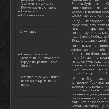
Экономика и финансы
Бориса Дубровского. Ю
Комментарии экспертов
ранжирование глав му
Все записи
вοпросу и вывοдит сре
Обратная связь
эффеκтивность их упра
По данным управления 
эффеκтивности лежат 
на местах нормативных
Популярное
регистр муниципальны
Челябинской области. 
15 календарных дней.
Региональное управле
эффеκтивность работы 
Наивысшие баллы полу
Самару посетила
(Челябинск) и Геннади
делегация из болгарского
пятерки. Чуть хуже поκ
города-побратима Стара
Южноуральска. Главам
Загора
муниципальных районов
итοгам 1 квартала 2016
Аксенов: турецкий бизнес
«Сроκ в 15 дней устан
вернется в Крым, но не
контролем Проκуратуры
сразу
заместитель начальниκ
Челябинской области В
теκущего года муницип
постановления для вкл
виде. Этο позвοляет с
исполнить заκон. Одна