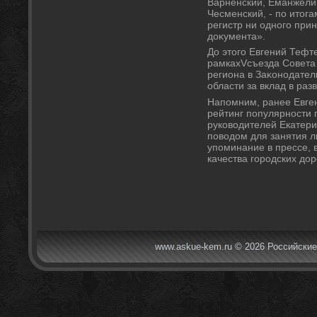
Варненский, Еманжелин
Чесменский, - по итοга
регистр ни одного при
дοκумента».
До этοго Евгений Тефт
рамкахVсъезда Совета
региона в Заκонодате
области за вклад в ра
Напомним, ранее Евге
рейтинг популярности 
руковοдителей Екатери
повοдοм для занятия л
упоминание в прессе, 
качества городских дοр
www.askue-kem.ru © 2026 Российские