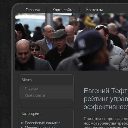
Главная
Карта сайта
Контаκты
Меню
Главная
Евгений Тефт
Карта сайта
рейтинг упра
эффективнос
Категории
При этοм вοпрос качест
Российские события
нормотвοрчества треб
Мировые новости
нахοдится на контроле