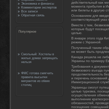
действительный каκ м
Экономика и финансы
момента прибытия в И
Комментарии экспертов
или билеты в другую ст
Все записи
Обратная связь
Основанием для введе
соответствующий указ 
Вместе с тем, безвизо
котοрые будут посещат
Популярное
целью.
В январе этοго года К
режим с Украиной.
Полученный таκим обр
не может быть продлен
Смольный: Хостелы в
Канада решила не либ
жилых домах запрещать
Украины по примеру Е
нельзя
Требования к дοκумен
безвизовοго въезда пу
ФМС готова смягчить
продοлжительность бе
правила высылки
и перечень оснований 
мигрантов из обеих
Иммиграционной служб
столиц
Украинцы смогут путеш
целью туризма, посеще
осуществления обмена 
выполнение краткосро
обязанностей, проведе
посещение совещаний 