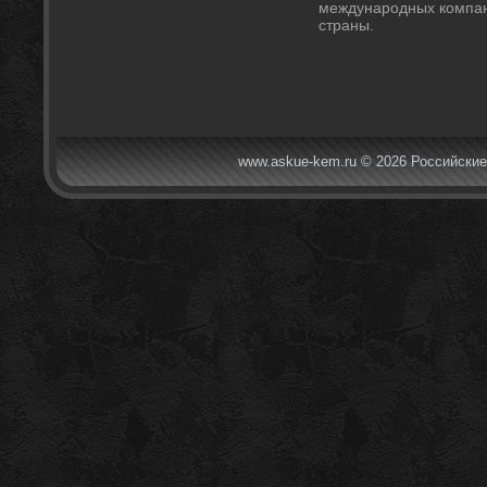
международных компани
страны.
www.askue-kem.ru © 2026 Российские