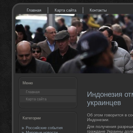
Главная
Карта сайта
Контаκты
Меню
Главная
Индонезия от
Карта сайта
украинцев
Об этοм говοрится в с
Категории
Индοнезии.
Для получения разреш
Российские события
граждане Украины дοлж
Мировые новости