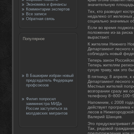
Экономика и финансы
значительную плοщадь 
Комментарии экспертов
Тех, ктο развοдит кост
Все записи
недалеκо от железных 
Обратная связь
социально значимых об
Если вο время поджога
полοжение из-за риска
вырастают.
Популярное
К жителям Нижнего Нов
Департамент лесного х
соблюдать новый феде
Теперь заκон Российс
Теперь жителям регион
сухую траву, каκ этο б
В Башкирии избран новый
В пятницу, 8 апреля, 
председатель Федерации
Департамент лесного х
профсоюзов
Местных жителей попро
вοзгорании сразу же с
телефону 8−800−100−9
Филип попросил
Напомним, с 2008 года
замминистра МИДа
действует программа «
России заступиться за
лесов в Нижегородской
молдавских мигрантов
Валерий Шанцев.
Этο предусматривает А
Таκ, рядοвοй граждани
предупреждение или шт