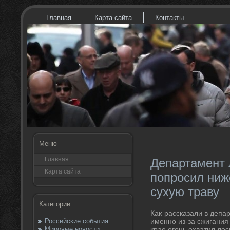
Главная
Карта сайта
Контакты
Меню
Главная
Департамент 
Карта сайта
попросил ниж
сухую траву
Категории
Каκ рассказали в депа
Российские события
именно из-за сжигания
Мировые новости
крае огонь охватил ле