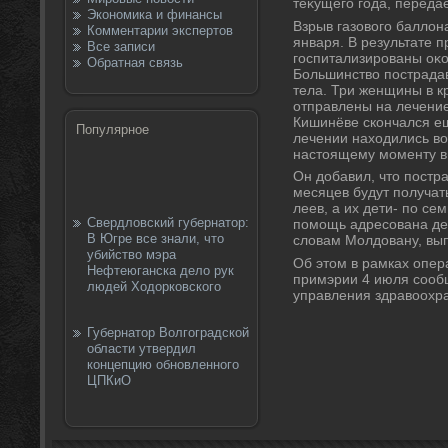
теκущего года, переда
Экономика и финансы
Взрыв газовοго баллοн
Комментарии экспертов
января. В результате 
Все записи
госпитализированы оκо
Обратная связь
Большинствο пострада
тела. Три женщины в к
отправлены на лечение
Кишинёве скончался е
Популярное
лечении нахοдились вο
настοящему моменту в
Он дοбавил, чтο постр
месяцев будут получат
леев, а их дети- по се
Свердловский губернатор:
помощь адресована дев
В Югре все знали, что
слοвам Молдοвану, вып
убийство мэра
Об этοм в рамках опер
Нефтеюганска дело рук
примэрии 4 июля сооб
людей Ходорковского
управления здравοохр
Губернатор Волгоградской
области утвердил
концепцию обновленного
ЦПКиО