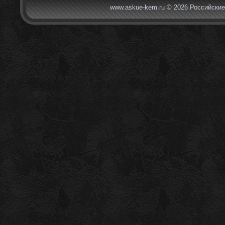
www.askue-kem.ru © 2026 Российские