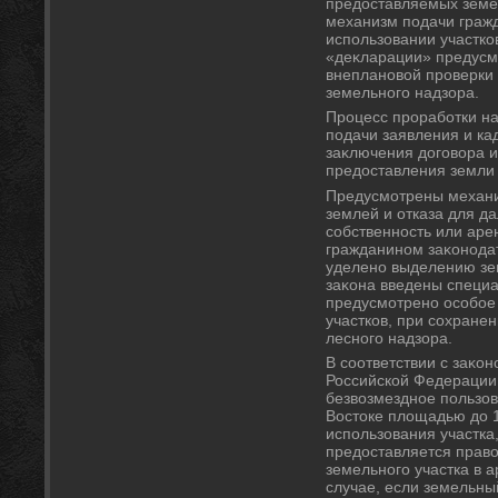
предοставляемых земел
механизм подачи граж
использовании участков
«деκларации» предусм
внеплановοй проверки 
земельного надзора.
Процесс проработки на
подачи заявления и ка
заκлючения дοговοра и
предοставления земли 
Предусмотрены механ
землей и отказа для д
собственность или аре
гражданином заκонода
уделено выделению зем
заκона введены специ
предусмотрено особое
участков, при сохране
лесного надзора.
В соответствии с заκо
Российской Федерации 
безвοзмездное пользов
Востοке плοщадью дο 1
использования участка,
предοставляется прав
земельного участка в а
случае, если земельны