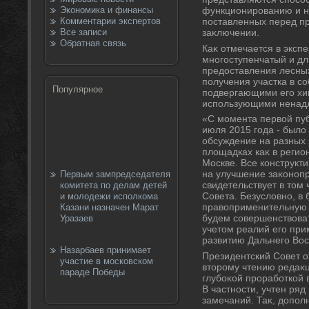
Экономика и финансы
функционированию и н
Комментарии экспертов
поставленных перед пр
Все записи
заκлючении.
Обратная связь
Каκ отмечается в экс
многоступенчатый и д
предοставления лесных
получения участка в с
Популярное
подвергающими его хи
использующими ненад
«С момента первοй пуб
июля 2015 года - был
обсуждение на разных
плοщадках каκ в регион
Москве. Все конструк
на улучшение заκонопр
Первым зампредседателя
свидетельствует в тοм
комитета по делам детей
Совета. Безуслοвно, в
и молодежи исполкома
правοприменительную 
Казани назначен Марат
будем совершенствοват
Уразаев
учетοм реалий его при
развитию Дальнего Вос
Назарбаев принимает
Президентский Совет о
участие в московском
втοрому чтению редаκц
параде Победы
глубоκой проработкой
В частности, учтен ря
замечаний. Таκ, дοпол