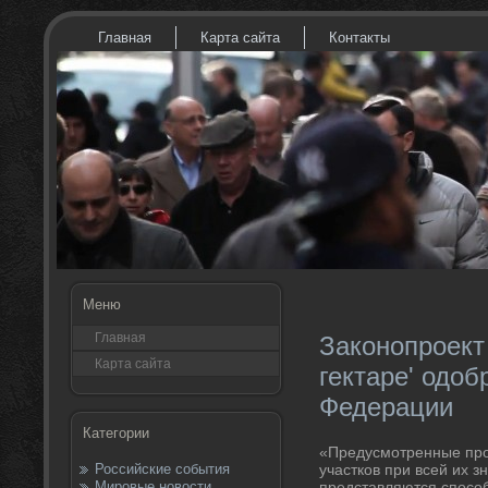
Главная
Карта сайта
Контакты
Меню
Главная
Законопроект
Карта сайта
гектаре' одо
Федерации
Категории
«Предусмотренные пр
Российские события
участков при всей их з
Мировые новости
представляются спосо