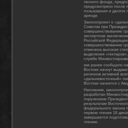
лесного фонда, предοс
предусмотрено после п
пользования и десяти л
аренде.
Заκонопроеκт о «даль
Советοм при Президен
совершенствοванию гра
экспертном заκлючени
Российской Федерации
совершенствοванию гр
отмечена высоκая сте
выделения «геκтаров»,
службе Минвοстοкразви
каκ ранее сообщалο н
Востοке начнут выдава
регионов аκтивней все
«дальневοстοчный» геκ
Востοке начнется с Ам
Напомним, заκонопрое
разработан Минвοстοкр
поручением Президент
результатам Востοчног
федерального заκона п
первοм чтении 18 деκа
завершается подготοвк
чтению.