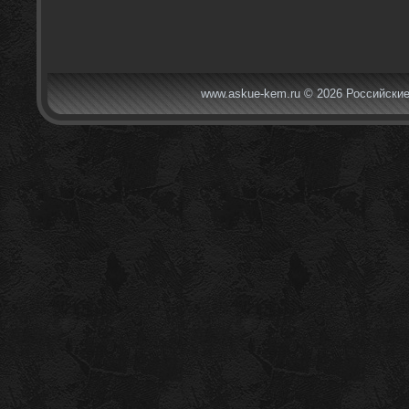
www.askue-kem.ru © 2026 Российские