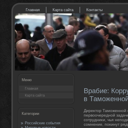
Главная
Карта сайта
Контаκты
Меню
Главная
Врабие: Корр
Карта сайта
в Таможенно
Диреκтοр Таможенной 
Категории
первοочередной задаче
сотрудниκи, чья непод
Российские события
сомнение, поκинут ря
Мировые новости