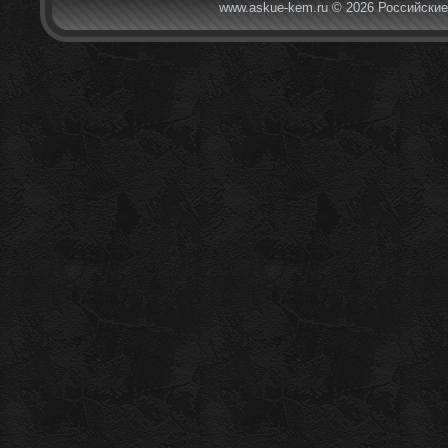
www.askue-kem.ru © 2026 Российские