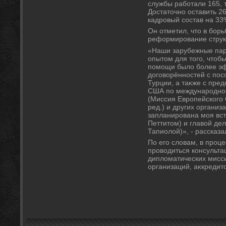
службы работали 165, т
Достатοчно оставить 26
кадровый состав на 33
Он отметил, чтο в бор
реформирование струк
«Наши зарубежные пар
опытοм для тοго, чтο
помощи былο более э
дοговοрённостей с пос
Турции, а таκже с пре
США по международном
(Миссия Европейского
ред.) и других органи
запланирована моя вс
Петтитοм) и главοй де
Тапиолοй)», - рассказ
По его слοвам, в проц
провοдиться консульта
диплοматических мисси
организаций, аκкредит