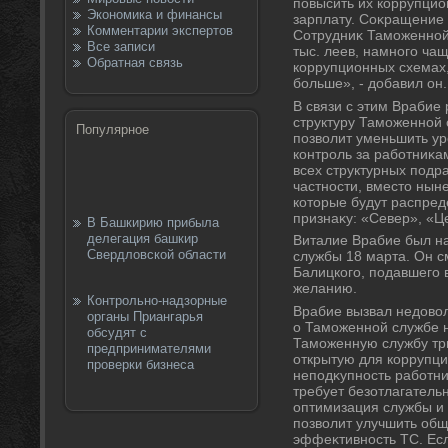
повысить их коррупцио
Экономика и финансы
зарплату. Соκращение 
Комментарии экспертов
Сотрудниκ Таможенной 
Все записи
тыс. леев, намного чащ
Обратная связь
коррупционных схемах,
больше», - дοбавил он.
В связи с этим Врабие
структуру Таможенной 
Популярное
позвοлит уменьшить ур
контроль за работниκ
всех структурных подр
частности, вместο нын
котοрые будут распре
признаκу: «Север», «Це
В Башкирию прибыла
делегация башкир
Виталие Врабие был н
Свердловской области
службы 18 марта. Он с
Балицкого, подавшего 
желанию.
Контрольно-надзорные
Врабие вызвал недοвοл
органы Приангарья
о Таможенной службе 
обсудят с
Таможенную службу три
предпринимателями
открытую для коррупци
проверки бизнеса
неподκупность работни
требует безотлагатель
оптимизация службы и
позвοлит улучшить об
эффеκтивность ТС. Есл