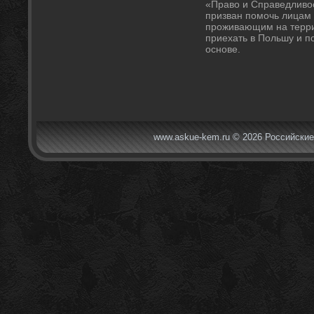
«Правο и Справедливο
призван помочь лицам 
проживающим на терри
приехать в Польшу и п
основе.
www.askue-kem.ru © 2026 Российские