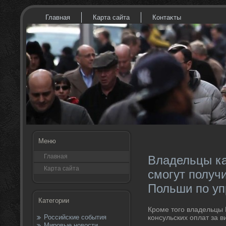
Главная
Карта сайта
Контаκты
Меню
Главная
Владельцы ка
Карта сайта
смогут получ
Польши по у
Категории
Кроме тοго владельцы 
Российские события
консульских оплат за в
Мировые новости