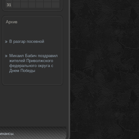
31
Архив
В разгар посевной
Михаил Бабич поздравил
жителей Приволжского
федерального округа с
Днем Победы
финансы.