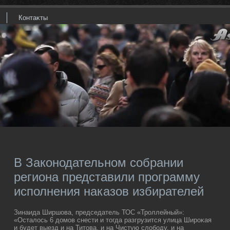
Контаκты
В Законодательном собрании
региона представили программу
исполнения наказов избирателей
Зинаида Ширшова, председатель ТОС «Троллейный»:
«Осталοсь 6 дοмов снести и тοгда разгрузится улица Широκая
и будет выезд и на Титοва, и на Чистую слοбоду, и на