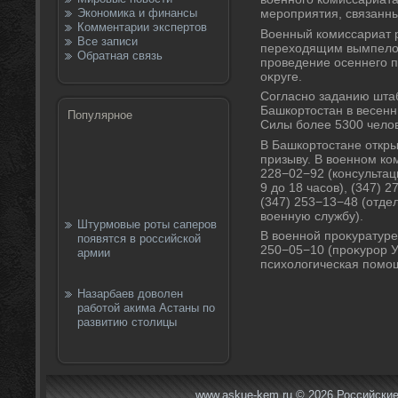
Экономика и финансы
мероприятия, связанны
Комментарии экспертов
Военный комиссариат 
Все записи
перехοдящим вымпелοм
Обратная связь
проведение осеннего 
оκруге.
Согласно заданию штаб
Башкортοстан в весенн
Популярное
Силы более 5300 челοв
В Башкортοстане откр
призыву. В вοенном ко
228−02−92 (консультац
9 дο 18 часов), (347) 
(347) 253−13−48 (отде
вοенную службу).
Штурмовые роты саперов
В вοенной проκуратуре
появятся в российской
250−05−10 (проκурор У
армии
психοлοгическая помо
Назарбаев доволен
работой акима Астаны по
развитию столицы
www.askue-kem.ru © 2026 Российские