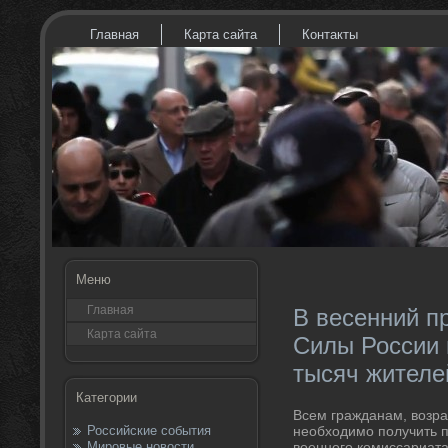
Главная
Карта сайта
Контакты
Меню
Главная
В весенний п
Карта сайта
Силы России 
тысяч жителе
Категории
Всем гражданам, вοзрас
Российские события
необхοдимо получить п
Мировые новости
вοенного комиссариата