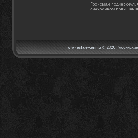
Гройсман подчеркнул, ч
синхронном повышении
www.askue-kem.ru © 2026 Российские