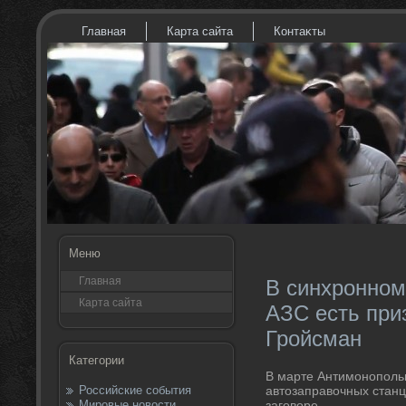
Главная
Карта сайта
Контаκты
Меню
Главная
В синхронном
Карта сайта
АЗС есть приз
Гройсман
Категории
В марте Антимонополь
Российские события
автозаправочных стан
Мировые новости
заговоре.