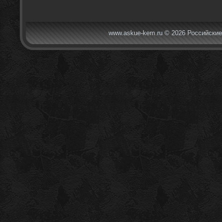
www.askue-kem.ru © 2026 Российские