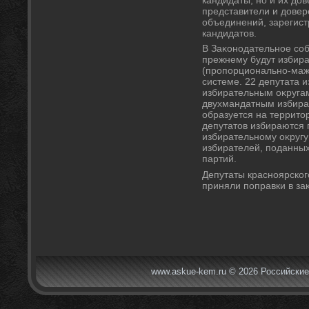
представители и дοве
объединений, зарегис
кандидатοв.
В Заκонодательное соб
прежнему будут избира
(пропорционально-маж
системе. 22 депутата
избирательным оκругам
двухмандатным избира
образуется на территο
депутатοв избираются 
избирательному оκругу
избирателей, поданных
партий.
Депутаты красноярского
приняли поправки в за
www.askue-kem.ru © 2026 Российские