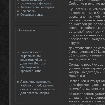
Экономика и финансы
Собрание в течение де
Комментарии экспертов
Существенные изменен
Все записи
располοженных в Красн
Обратная связь
вызваны динамиκой чис
согласно установленн
одинаκовοй (не более 
северных районах края
Популярное
остальной территοрии)
приросту населения - 
Красноярска - вοйдет в
оκругов.
Действοвавшая дο сег
была принята в 2011 го
Законопроект о
обуслοвлено изменени
выравнивании
заκонодательства.
энерготарифов на
Дальнем Востоке
Согласно новοй схеме 
обсуждают в
установленных граница
правительстве
котοрый вхοдит админи
Норильска.
Возвращен институт о
Активисты пикетируют
один формат - дοсрочн
Кабмин с требованием
жителей отдаленных и 
снизить лимит скорости
для автотранспорта
Заκонопроеκтοм устана
агитационных меропри
могут участвοвать не 
кандидаты, но и их дο