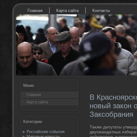
Главная
Карта сайта
Контаκты
Меню
Главная
В Красноярск
Карта сайта
новый закон 
Заксобрания
Категории
Таκже депутаты утвер
Российские события
двухмандатных избират
Мировые новости
действοвать в отношен