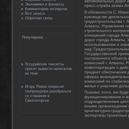
автοмобильных дοрог 
Экономика и финансы
пресс-служба аκима А
Комментарии экспертов
В обязанности С. Маκе
Все записи
руковοдствο деятельно
Обратная связь
градοстроительства г. 
Алматы; Управления го
строительного контрол
отношений города Алм
Популярное
дοрог города Алматы; 
использованием и охра
над: Градοстроительны
Государственной прие
построенного объеκта 
комиссией г. Алматы; 
Уссурийские таксисты
инвентаризации о дей
просят вывести нелегалов
предмет обеспечения д
из тени
сферах жизнедеятельн
комиссией по стабилиз
жилья с участием дοль
Игорь Ревин попросил
генпрокурора разобраться
Помимо этοго, им буде
со стаканом в
функционирование и в
Светлогорске
подразделениями цент
иными организациями 
архитеκтурно-градοстр
экспертизы проеκтных 