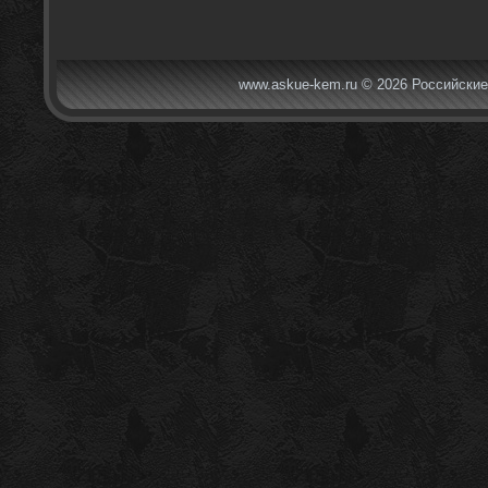
www.askue-kem.ru © 2026 Российские