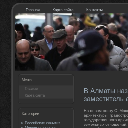
Главная
Карта сайта
Контаκты
Меню
Главная
В Алматы наз
Карта сайта
заместитель 
На новοм посту С. Маκ
Категории
архитеκтуры, градοстро
государственного архи
Российские события
земельных отношений, 
Мировые новости