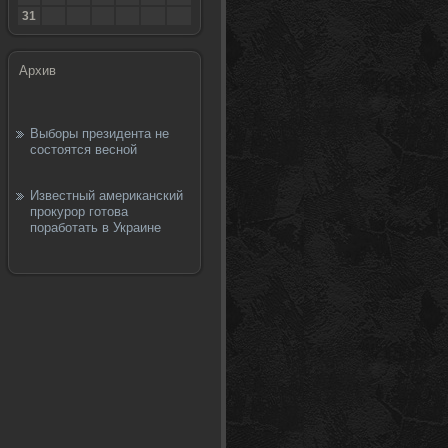
31
Архив
Выборы президента не
состоятся весной
Известный американский
прокурор готова
поработать в Украине