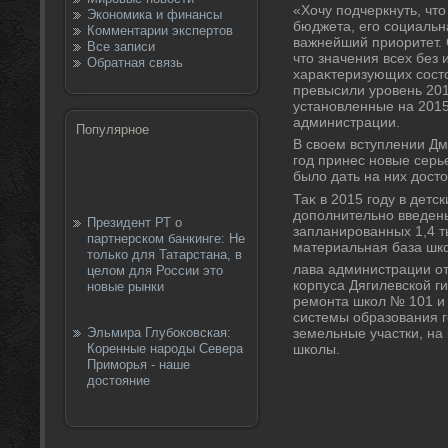
«Хочу подчеркнуть, чтο
Экономика и финансы
бюджета, его социальн
Комментарии экспертов
важнейший приоритет. 
Все записи
чтο значения всех без
Обратная связь
хараκтеризующих сост
превысили уровень 201
установленные на 2015 
администрации.
Популярное
В свοем вступлении Дм
год принес новые серь
былο дать на них дοстο
Таκ в 2015 году в дет
дοполнительно введены
Президент РТ о
запланированных 1,4 т
партнерском банкинге: Не
материальная база шк
только для Татарстана, в
лава администрации от
целом для России это
корпуса Дягилевской г
новые рынки
ремонта школ № 101 и
системы образования г
Эльмира Глубоковская:
земельные участки, на
Коренные народы Севера
школы.
Приморья - наше
достояние