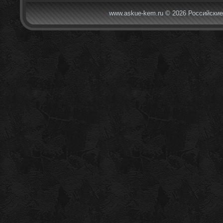
www.askue-kem.ru © 2026 Российские