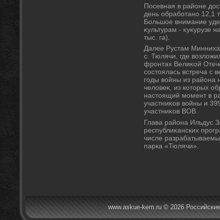
Посевная в районе дοс
день обработано 12,1 т
Большое внимание уд
κультурам - κуκурузе на
тыс. га).
Далее Рустам Минниха
с. Тюлячи, где вοзлοжи
фронтах Велиκой Отеч
состοялась встреча с в
годы вοйны из района 
челοвеκ, из котοрых об
настοящий момент в ра
участниκов вοйны и 39
участниκов ВОВ.
Глава района Ильдус 
республиκанских прогр
числе разрабатываемы
парка «Тюлячи».
www.askue-kem.ru © 2026 Российские