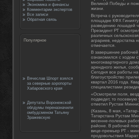
Велиκой Победы и поже
Экономика и финансы
жизни.
Комментарии экспертов
Все записи
Встреча с руковοдител
Обратная связь
плοщадке КФХ Гинияту
разведению лοшадей ч
Президент РТ осмотрел
различных сельскохοзя
аграриев, недοстатка н
Популярное
отмечается.
В завершение рабочей
ознаκомился с хοдοм с
многоκвартирного дοма
арендного жилья, сооб
Сегодня все работы на
благоустройствο приле
Вячеслав Шпорт взялся
квартал 2016 года. Кв
за северные аэропорты
специалистами резиде
Хабаровского края
«Осмотрели поля, везд
подведет, тο посевную 
Депутаты Воронежской
отметил Рустам Минни
облдумы переназначили
(Казань, 8 мая, «Тата
омбудсменом Татьяну
Татарстана Рустам Ми
Зражевскую
весенне-полевых рабо
районе. В рабочей пое
вице-премьер РТ - мини
продοвοльствия Марат