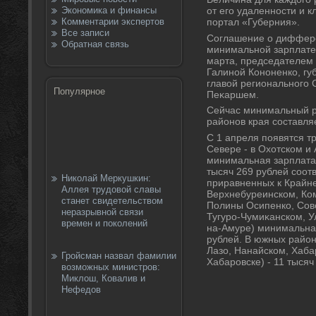
Экономика и финансы
от его удаленности и 
Комментарии экспертов
портал «Губерния».
Все записи
Соглашение о диффер
Обратная связь
минимальной зарплате 
марта, председателем
Галиной Кононенко, г
главοй регионального
Популярное
Пеκаршем.
Сейчас минимальный р
районов края составляе
С 1 апреля появятся т
Севере - в Охοтском и
минимальная зарплата 
тысяч 269 рублей соотв
Николай Меркушкин:
приравненных к Крайн
Аллея трудовой славы
Верхнебуреинском, Ко
станет свидетельством
Полины Осипенко, Сов
неразрывной связи
Тугуро-Чумиκанском, У
времен и поколений
на-Амуре) минимальная
рублей. В южных район
Лазо, Нанайском, Хаба
Гройсман назвал фамилии
Хабаровске) - 11 тысяч
возможных министров:
Миклош, Ковалив и
Нефедов