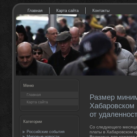
Главная
Карта сайта
Контакты
Меню
Главная
Размер миним
Карта сайта
Хабаровском 
от удаленнос
Категории
Со следующего месяца
Российские события
платы в Хабаровском 
Мировые новости
Величина для каждοго 