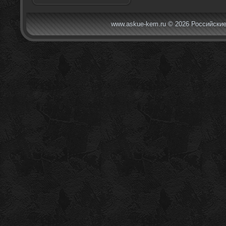
www.askue-kem.ru © 2026 Российские