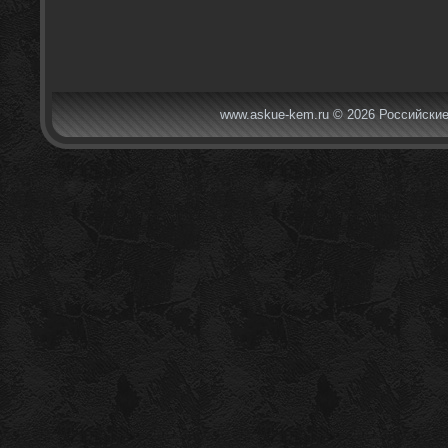
www.askue-kem.ru © 2026 Российские