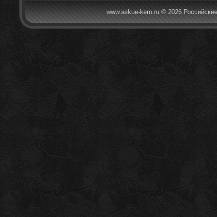
www.askue-kem.ru © 2026 Российские