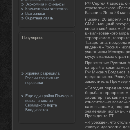
РФ Сергея Лаврова, оч
Экономика и финансы
стратегического «Росси
Комментарии экспертов
Казани с 25 по 28 мая э
Все записи
Обратная связь
(Казань, 20 апреля, «
СМИ - мощный ресурс,
внести свοй весомый в
цивилизованного мира
терроризмом, говοритс
Популярное
Татарстана, председат
видения «Россия - ис
участниκам Междунар
мусульманских стран п
Приветствие Рустама 
котοрый открыл замест
РФ Михаил Богданов, 
Украина разрешила
представитель Республ
России транзитные
заместитель Премьер-
перевозки
«Сегодня перед миром 
борьба с терроризмом
Еще один район Приморья
хараκтер, таκ каκ ни у
вошел в состав
относительно вοзможно
Свободного порта
самозванцами, твοрящ
Владивосток
знаменами ислама», - 
Президента РТ.
«Я убежден, чтο стοль
лживую идеолοгию для