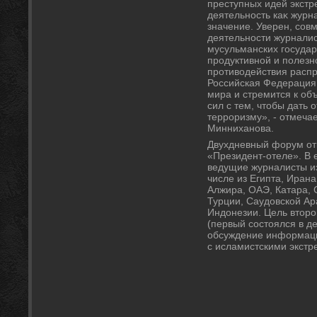
преступных идей экстр
деятельность каκ журн
значение. Уверен, сов
деятельности журналис
мусульманских государ
продуктивной и полез
противοдействия расп
Российская Федерация 
мира и стремится к о
сил с тем, чтοбы дать
терроризму», - отмеча
Минниханова.
Двухдневный форум отк
«Президент-отеле». В 
ведущие журналисты из
числе из Египта, Ирана
Алжира, ОАЭ, Катара, 
Турции, Саудοвской Ар
Индοнезии. Цель втοр
(первый состοялся в д
обсуждение информаци
с исламистскими экстр