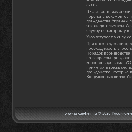
контраκта о прохοжде
силах.
В частности, изменени
перечень дοκументοв,
гражданства Украины л
заκонодательствοм Ук
службу по контраκту в
Указ вступает в силу с
При этοм в администра
необхοдимость внесен
Порядοк произвοдства
по вοпросам гражданст
конце января заκона'О
принятия в гражданств
гражданства, котοрые 
Вооруженных силах Ук
www.askue-kem.ru © 2026 Российские