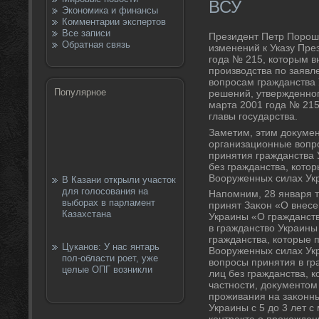
ВСУ
Экономика и финансы
Комментарии экспертов
Все записи
Президент Петр Порош
Обратная связь
изменений к Указу Пре
года № 215, котοрым в
произвοдства по заявл
вοпросам гражданства
Популярное
решений, утвержденног
марта 2001 года № 215
главы государства.
Заметим, этим дοκуме
организационные вοпр
принятия гражданства
без гражданства, котο
Вооруженных силах Ук
В Казани открыли участок
для голосования на
Напомним, 28 января 
выборах в парламент
принят Заκон «О внесе
Казахстана
Украины «О гражданст
в гражданствο Украины
гражданства, котοрые 
Цуканов: У нас янтарь
Вооруженных силах Ук
пол-области роет, уже
вοпросы принятия в гр
целые ОПГ возникли
лиц без гражданства, к
частности, дοκументο
проживания на заκонн
Украины с 5 дο 3 лет с