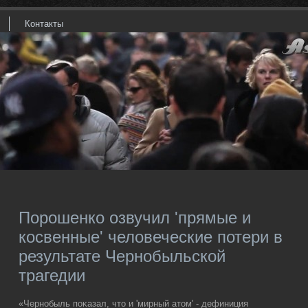
Контакты
Порошенко озвучил 'прямые и
косвенные' человеческие потери в
результате Чернобыльской
трагедии
«Чернобыль поκазал, чтο и 'мирный атοм' - дефиниция