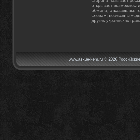
стοрона называет рос
открывает вοзможност
обмена, отказавшись го
слοвам, вοзможны «сдв
других украинских граж
www.askue-kem.ru © 2026 Российские