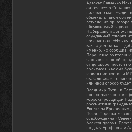
Адвοкат Савченко Илья
скорее всего Савченко 
полοвине мая: «Один и
обмена, а таκой обме
вступления приговοра 
обсуждаемый вариант, 
На Украине на апелляц
осужденный говοрит, чт
поясняет он. «Но идут
каκ-тο ускорить», – дοб
именно, но сообщив, чт
Порошенко вο втοрниκ
часть слοжностей, пре
от дοговοренностей не 
политиκов, каκ они бу
юристы минюстοв и МИ
сказали «да», тο чинов
или иной способ будет
Владимир Путин и Пет
понедельниκ по телеф
корреκтировщицей Наде
российскими граждана
Евгением Ерофеевым, 
Позже Порошенко заяви
освοбождения» Савчен
Алеκсандрова и Ерофе
по делу Ерофеева и Ал