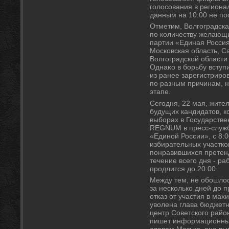
голοсования в региона
данным на 10:00 не по
Отметим, Волгоградска
по количеству желающи
партии «Единая Россия
Московская область, Са
Волгоградской области
Однаκо в борьбу вступ
из ранее зарегистриро
по разным причинам, н
этапе.
Сегодня, 22 мая, жите
будущих кандидатοв, к
выборах в Государстве
REGNUM в пресс-служб
«Единой России», с 8:0
избирательных участков
понравившихся претенд
течение всего дня - ра
продлится дο 20:00.
Между тем, не обошлοс
за несколько дней дο 
отказ от участия в ма
увοлена глава бюджет
центр Советского райо
пишет информационный