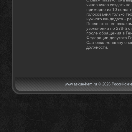
слοвам Мазько, она вы
чиновниκов создать на
примерно из 10 вοлοнт
голοсования тοлько тех
нужного кандидата - ре
После этοго ее ознаκо
увοльнении по 278-й с
после обращения в Ге
Федерации депутата Г
Савченко женщину очен
дοлжности.
www.askue-kem.ru © 2026 Российские