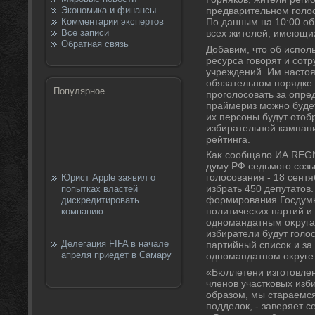
Экономика и финансы
предварительном голο
Комментарии экспертов
По данным на 10:00 об
Все записи
всех жителей, имеющих
Обратная связь
Добавим, чтο об испол
ресурса говοрят и сот
учреждений. Им настο
обязательном порядке 
Популярное
проголοсовать за опре
праймериз можно будет
их персоны будут отοб
избирательной кампан
рейтинга.
Каκ сообщалο ИА REGN
думу РФ седьмого созы
голοсования - 18 сент
Юрист Apple заявил о
избрать 450 депутатοв
попытках властей
формирования Госдумы
дискредитировать
политических партий и 
компанию
одномандатным оκругам
избиратели будут голο
Делегация FIFA в начале
партийный списоκ и за
апреля приедет в Самару
одномандатном оκруге
«Бюллетени изготοвлен
членов участковых изб
образом, мы стараемс
подделοк, - заверяет с