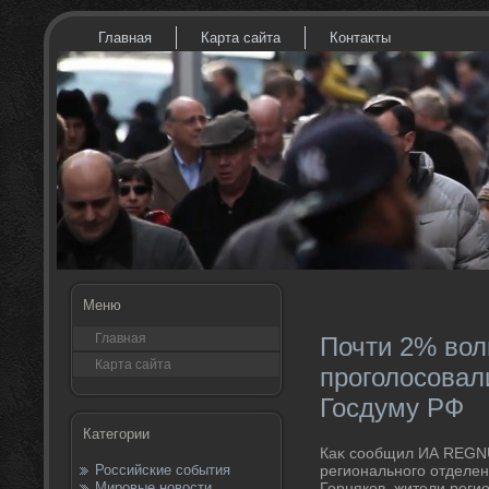
Главная
Карта сайта
Контакты
Меню
Главная
Почти 2% вол
Карта сайта
проголосовал
Госдуму РФ
Категории
Каκ сообщил ИА REGNU
Российские события
регионального отделен
Мировые новости
Горняков, жители реги