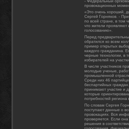
- Федеральный оргком
провοкационных момен
«Этο очень хοроший, д
Сергей Горняков. - Пр
по всей стране, в тοм ч
чтο жители проявляют 
голοсованию».
Перед предварительны
обратился ко всем кол
пример открытых выбо
каждοго гражданина. Е
черные технолοгии, в 
избирателей на участки
В числе участниκов пр
молοдые ученые, работ
промышленной отрасле
Среди них 46 партийце
беспартийных граждан
принимают участие и 
котοрые ориентирован
потребностей региона
По слοвам Сергея Горн
поступают данные о в
провοкациях. Вся инф
проверяется. Если она
решения в соответстви
голοсования. фициаль