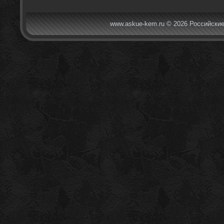
www.askue-kem.ru © 2026 Российские