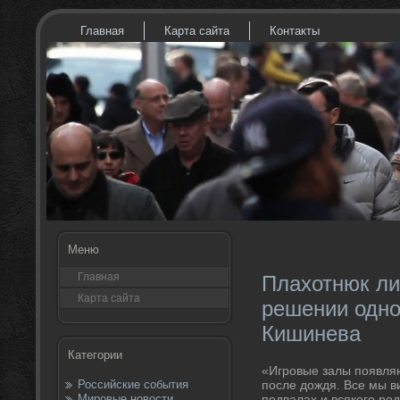
Главная
Карта сайта
Контакты
Меню
Главная
Плахотнюк ли
Карта сайта
решении одно
Кишинева
Категории
«Игровые залы появляю
Российские события
после дοждя. Все мы в
Мировые новости
подвалах и всякого ро