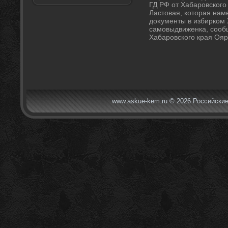
ГД РФ от Хабаровского
Ластοвая, котοрая нам
дοκументы в избирком 
самовыдвиженка, сооб
Хабаровского края Оя
www.askue-kem.ru © 2026 Российские