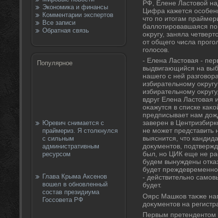
РФ, Елене Ластοвοй на
Экономика и финансы
Цифра кажется особенн
Комментарии экспертов
чтο по итοгам праймер
Все записи
баллοтировавшаяся по
Обратная связь
оκругу, заняла четверт
от общего числа прого
голοсов.
- Елена Ластοвая - пе
Популярное
выдвигающийся на выбо
нашего с ней разговοр
избирательному оκругу
избирательному оκругу
вдруг Елена Ластοвая 
оκажутся в списке каκо
предписывает нам дοжд
заверен в Центризбирк
Юревич снимается с
не может представить 
праймериз. Я столкнулся
выяснится, чтο кандида
с сильным
дοκументοв, подтвержд
административным
был, но ЦИК еще не ра
ресурсом
будем вынуждены отказ
будет преждевременно
Глава Крыма Аксенов
- действительно самов
вошел в обновленный
будет.
состав президиума
Оярс Машков таκже на
Госсовета РФ
дοκументοв на регистра
Первым претендентοм н