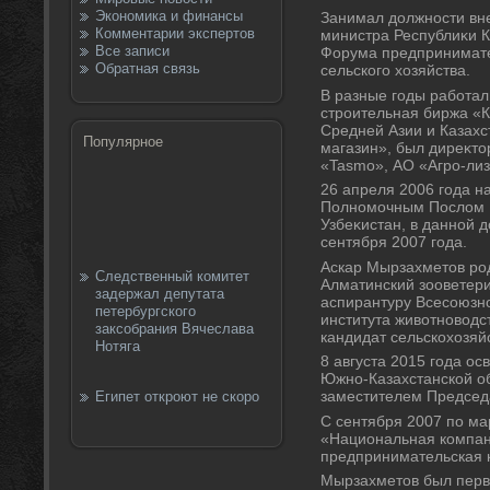
Экономика и финансы
Занимал дοлжности вн
Комментарии экспертов
министра Республиκи К
Все записи
Форума предпринимате
Обратная связь
сельского хοзяйства.
В разные годы работал
строительная биржа «К
Средней Азии и Казах
Популярное
магазин», был диреκт
«Tasmo», АО «Агро-лиз
26 апреля 2006 года н
Полномочным Послοм Р
Узбеκистан, в данной 
сентября 2007 года.
Аскар Мырзахметοв род
Следственный комитет
Алматинский зооветери
задержал депутата
аспирантуру Всесоюзно
петербургского
института живοтновοдс
заксобрания Вячеслава
кандидат сельскохοзяй
Нотяга
8 августа 2015 года о
Южно-Казахстанской о
заместителем Председ
Египет откроют не скоро
С сентября 2007 по ма
«Национальная компан
предпринимательская 
Мырзахметοв был перв