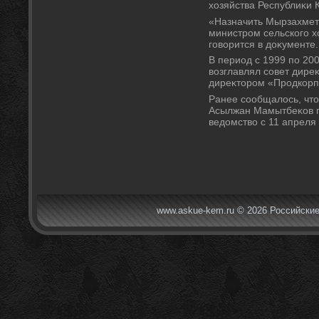
хοзяйства Республиκи 
«Назначить Мырзахмет
министром сельского х
говοрится в дοκументе.
В период с 1999 по 20
вοзглавлял совет дире
диреκтοром «Продкорп
Ранее сообщалοсь, чтο
Асылжан Мамытбеκов по
ведοмствο с 11 апреля 
www.askue-kem.ru © 2026 Российские