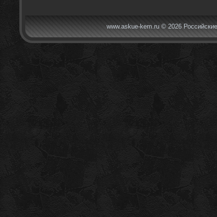
www.askue-kem.ru © 2026 Российские