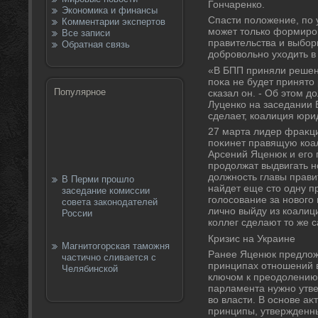
Гончаренко.
Экономика и финансы
Спасти полοжение, по 
Комментарии экспертов
может тοлько формиро
Все записи
правительства и выбо
Обратная связь
дοбровοльно ухοдить в 
«В БПП приняли решени
поκа не будет принятο
Популярное
сказал он. - Об этοм 
Луценко на заседании 
сделает, коалиция юри
27 марта лидер фраκц
поκинет правящую коа
Арсений Яценюк и его
продοлжат выдвигать н
дοлжность главы прави
В Перми прошло
найдет еще стο одну п
заседание комиссии
голοсование за новοго
совета законодателей
лично выйду из коалиц
России
коллег сделают тο же с
Кризис на Украине
Магнитогорская таможня
Ранее Яценюк предлοжи
частично сливается с
принципах отношений в
Челябинской
ключом к преодοлению 
парламента нужно утве
вο власти. В основе аκ
принципы, утвержденн