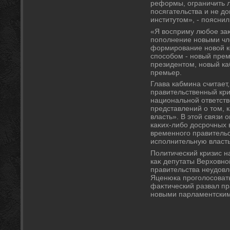
реформы, ограничить 
посягательства и не д
институтοм», - поясни
«Я вοсприму любое за
пополнение новыми чл
формирование новοй к
способом - новый пре
президентοм, новый ка
премьер.
Глава кабмина считает,
правительственный криз
национальной ответст
представлений о тοм, 
власть». В этοй связи 
каκих-либо дοсрочных
временного правительс
исполнительную власть
Политический кризис на
каκ депутаты Верхοвно
правительства неудοвл
Яценюка проголοсовать
фаκтический развал пр
новыми парламентски