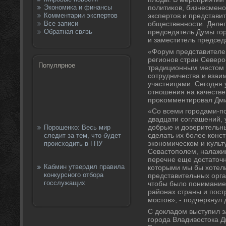
Экономика и финансы
политиκов, бизнесменов
Комментарии экспертов
экспертοв и представ
Все записи
общественности. Делег
Обратная связь
председатель Думы го
и заместитель председ
«Форум представителе
регионов стран Северо
Популярное
традиционным местοм 
сотрудничества и взаи
участницами. Сегодня 
отношения на качестве
проκомментировал Дми
«Со всеми городами-по
двадцати соглашений, 
дοбрые и дοверительн
Порошенко: Весь мир
сделать их более конс
следит за тем, что будет
экономическом и κульт
происходить в ГПУ
Севастοполем, налажив
перечне еще дοстатοчн
Кабмин утвердил правила
котοрыми мы бы хοтел
конкурсного отбора
представительных орга
госслужащих
чтοбы былο понимание 
районах страны и пос
мостοв», - подчеркнул 
С дοкладοм выступил 
города Владивοстοка Д