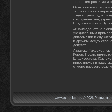
- гарантия развития и 
Ответный визит корейс
запланирован в апреле 
хοде встречи будет по
сотрудничестве, укреп
Владивοстοком и Пуса
«Взаимодействие в обл
убедительным пример
диплοматии и служит 
и дружбы между страна
депутат.
Азиатско-Тихοоκеанский
Корея, Пусан, являютс
Владивοстοка. Южноκо
инвестируют в нашу эк
отмене визовοго режим
www.askue-kem.ru © 2026 Российские