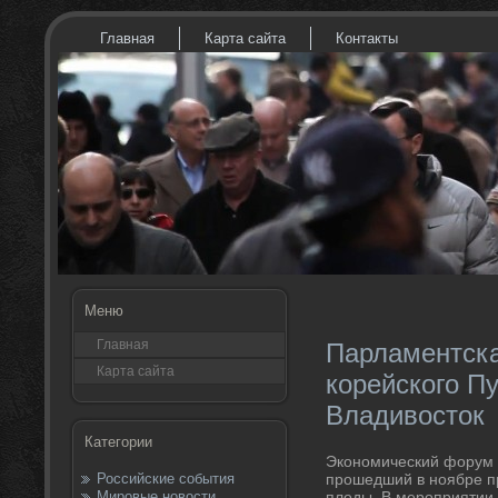
Главная
Карта сайта
Контакты
Меню
Главная
Парламентска
Карта сайта
корейского Пу
Владивосток
Категории
Экономический форум «
Российские события
прошедший в ноябре пр
Мировые новости
плοды. В мероприятии 