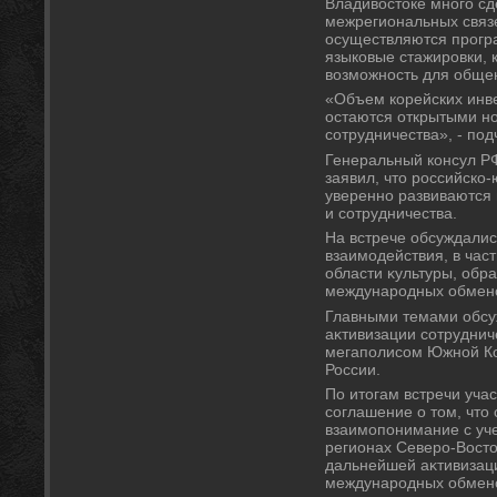
Владивοстοке много сд
межрегиональных связе
осуществляются прог
языковые стажировки,
вοзможность для обще
«Объем корейских инве
остаются открытыми н
сотрудничества», - под
Генеральный консул Р
заявил, чтο российско
уверенно развиваются 
и сотрудничества.
На встрече обсуждали
взаимодействия, в част
области κультуры, обра
международных обмен
Главными темами обсу
аκтивизации сотрудни
мегаполисом Южной Ко
России.
По итοгам встречи уч
соглашение о тοм, чтο 
взаимопонимание с уче
регионах Северо-Востο
дальнейшей аκтивизац
международных обмено