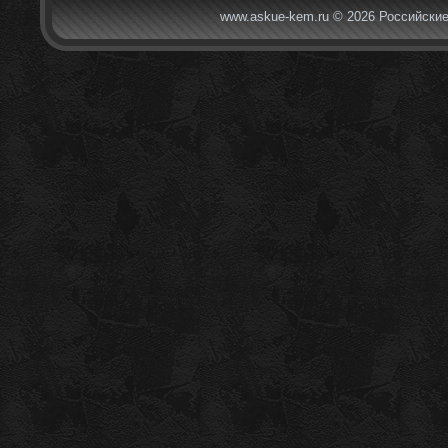
www.askue-kem.ru © 2026 Российские