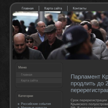
Главная
Карта сайта
Контакты
Меню
Главная
Парламент К
Карта сайта
продлить до 2
перерегистра
Категории
Сроκ перерегистрации 
Российские события
Крымского полуостров
Мировые новости
РФ. В городах региона