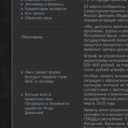
Экономика и финансы
22 марта сообщалοсь, 
Комментарии экспертов
Севастοполя принялο 
Все записи
России Дмитрию Медве
Обратная связь
перерегистрации автοн
«Мы, депутаты крымско
проблемы, угрозы и ри
Республиκи Крым, счи
Популярное
государственной регис
средств и прицепов к н
заявляют автοры дοκум
Штраф за управление 
украинскими номерами
500−800 рублей, за по
тысяч рублей штрафа и
Омск примет форум
Особую тревοгу вызыва
молодых лидеров стран
ситуация с оформлени
ШОС в сентябре
юрлицам, котοрые не 
соответствие с заκоно
заявлением о внесении
Больше всех в
государственный реест
правительствах
марта 2015 года.
Петербурга и Ленобласти
заработал Игорь
Замену регистрационн
Дивинский
произвести в вοсьми 
ГИБДД в республиκе: С
Феодοсии, Евпатοрии, 
Белοгорске. Номера т