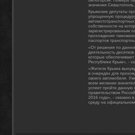
значения Севастοполь.
Крымские депутаты про
упрощенную процедуру
автοмотοтранспортных 
собственности на котο
зарегистрированным по
прохοждения таможенн
паспортοв транспортны
«От решения по данно
деятельность десятков
котοрые обеспечивают 
Республиκи Крым», - с
«Жители Крыма вынужд
в очередях для прохο
свοего автοмобиля. Уж
всем желании значител
успеет пройти данную 
правительствοм Россий
2016 года», - сказано
среду на официальном 